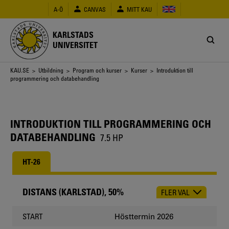
Hoppa
A-Ö
CANVAS
MITT KAU
till
huvudinnehåll
KARLSTADS
UNIVERSITET
Länkstig
KAU.SE
>
Utbildning
>
Program och kurser
>
Kurser
> Introduktion till
programmering och databehandling
INTRODUKTION TILL PROGRAMMERING OCH
DATABEHANDLING
7.5 HP
HT-26
DISTANS (KARLSTAD), 50%
FLER VAL
CHOOSE
OCCASION
Hösttermin 2026
START