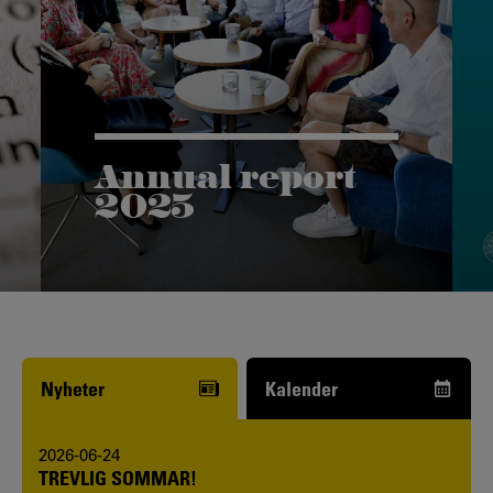
Annual report
2025
Vår årsrapport ger dig en inblick i vår
forskning och höjdpunkter från det
gångna året.
Nyheter
Kalender
2026-06-24
TREVLIG SOMMAR!