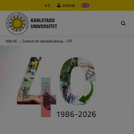
Hoppa
A-Ö
CANVAS
till
huvudinnehåll
KARLSTADS
UNIVERSITET
Länkstig
KAU.SE
> Centrum för tjänsteforskning – CTF