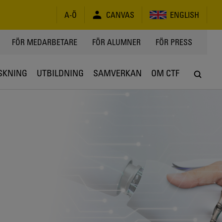
A-Ö
CANVAS
ENGLISH
FÖR MEDARBETARE
FÖR ALUMNER
FÖR PRESS
SKNING
UTBILDNING
SAMVERKAN
OM CTF