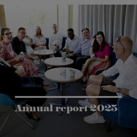
Annual report 2025
Vår årsrapport ger dig en inblick i vår forskning
och höjdpunkter från det gångna året.