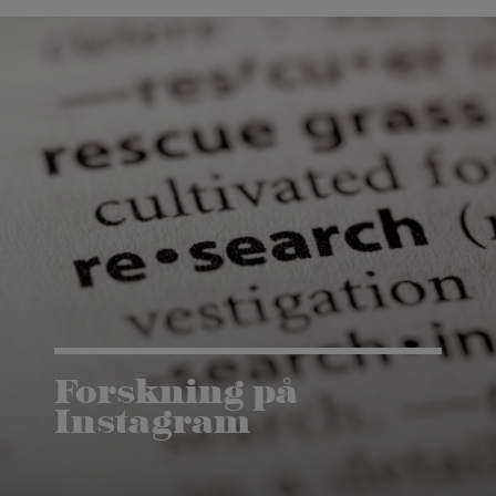
Forskning på
Instagram
Är du intresserad av forskning? Följ vårt
instagramkonto Kauresearch.