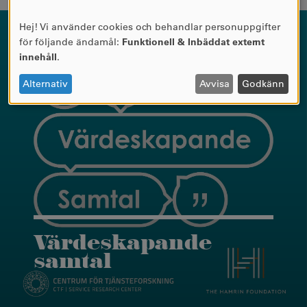
Hej! Vi använder cookies och behandlar personuppgifter
ANVÄNDNING
för följande ändamål:
Funktionell & Inbäddat externt
AV
innehåll
.
PERSONUPPGIFTER
OCH
Alternativ
Avvisa
Godkänn
COOKIES
Värdeskapande
samtal
Här kan du se alla 12 avsnitt i seminarieserie
skapad i samarbete med The Hamrin Foundation.