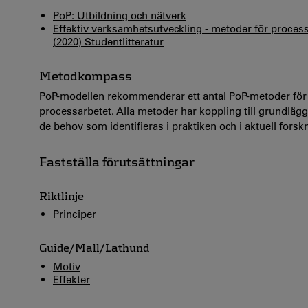
PoP: Utbildning och nätverk
Effektiv verksamhetsutveckling - metoder för processo
(2020) Studentlitteratur
Metodkompass
PoP-modellen rekommenderar ett antal PoP-metoder för sty
processarbetet. Alla metoder har koppling till grundläg
de behov som identifieras i praktiken och
i aktuell forsk
Fastställa förutsättningar
Riktlinje
Principer
Guide/Mall/Lathund
Motiv
Effekter