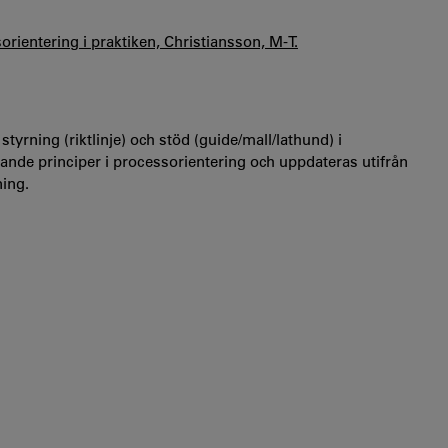
rientering i praktiken, Christiansson, M-T.
rning (riktlinje) och stöd (guide/mall/lathund) i
gande principer i processorientering och uppdateras utifrån
ning.