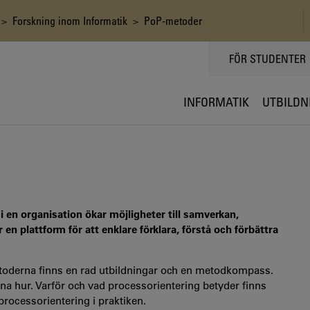
>
Forskning inom Informatik
> PoP-metoder
TOPPMENY
FÖR STUDENTER
INFORMATIK
UTBILDN
n organisation ökar möjligheter till samverkan,
 plattform för att enklare förklara, förstå och förbättra
toderna finns en rad utbildningar och en metodkompass.
a hur. Varför och vad processorientering betyder finns
processorientering i praktiken.