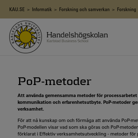
Hoppa
till
Länkstig
KAU.SE
>
Informatik
>
Forskning och samverkan
>
Forskning
huvudinnehåll
PoP-metoder
Att använda gemensamma metoder för processarbetet i e
kommunikation och erfarenhetsutbyte. PoP-metoder ger en
verksamhet.
För att nå kunskap om och förmåga att använda PoP-me
PoP-modellen visar vad som ska göras och PoP-metodern
förklarat i Effektiv verksamhetsutveckling - metoder för 