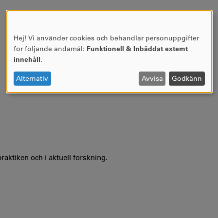
Hej! Vi använder cookies och behandlar personuppgifter
Användning
för följande ändamål:
Funktionell & Inbäddat externt
av
innehåll
.
personuppgifter
och
Alternativ
Avvisa
Godkänn
cookies
aktiken och i aktuell forskning.