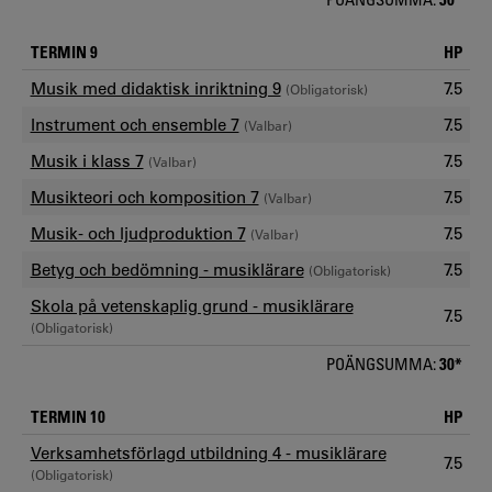
TERMIN 9
HP
Musik med didaktisk inriktning 9
7.5
(Obligatorisk)
Instrument och ensemble 7
7.5
(Valbar)
Musik i klass 7
7.5
(Valbar)
Musikteori och komposition 7
7.5
(Valbar)
Musik- och ljudproduktion 7
7.5
(Valbar)
Betyg och bedömning - musiklärare
7.5
(Obligatorisk)
Skola på vetenskaplig grund - musiklärare
7.5
(Obligatorisk)
POÄNGSUMMA:
30*
TERMIN 10
HP
Verksamhetsförlagd utbildning 4 - musiklärare
7.5
(Obligatorisk)