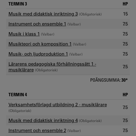
TERMIN 3
HP
Musik med didaktisk inriktning 3
15
(Obligatorisk)
Instrument och ensemble 1
7.5
(Valbar)
Musik i klass 1
7.5
(Valbar)
Musikteori och komposition 1
7.5
(Valbar)
Musik- och ljudproduktion 1
7.5
(Valbar)
Lärarens pedagogiska förhållningssätt 1 -
7.5
musiklärare
(Obligatorisk)
POÄNGSUMMA:
30*
TERMIN 4
HP
Verksamhetsförlagd utbildning 2 - musiklärare
7.5
(Obligatorisk)
Musik med didaktisk inriktning 4
7.5
(Obligatorisk)
Instrument och ensemble 2
7.5
(Valbar)