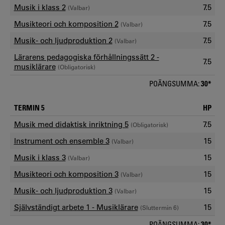
Musik i klass 2
7.5
(Valbar)
Musikteori och komposition 2
7.5
(Valbar)
Musik- och ljudproduktion 2
7.5
(Valbar)
Lärarens pedagogiska förhållningssätt 2 -
7.5
musiklärare
(Obligatorisk)
POÄNGSUMMA:
30*
TERMIN 5
HP
Musik med didaktisk inriktning 5
7.5
(Obligatorisk)
Instrument och ensemble 3
15
(Valbar)
Musik i klass 3
15
(Valbar)
Musikteori och komposition 3
15
(Valbar)
Musik- och ljudproduktion 3
15
(Valbar)
Självständigt arbete 1 - Musiklärare
15
(Sluttermin 6)
POÄNGSUMMA:
30*