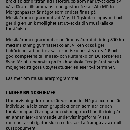
praktisk gehörsträning i storgrupp som har utvecklats av
våra lärare tillsammans med gästprofessor Ale Möller.
Morgonpasset är något som endast finns på
Musiklärarprogrammet vid Musikhögskolan Ingesund och
ger dig en unik möjlighet att utveckla din musikaliska
förståelse.
Musiklärarprogrammet är en ämneslärarutbildning 300 hp
med inriktning gymnasieskolan, vilken också ger
behörighet att undervisa i grundskolans årskurs 1-9 och
god kompetens till musik- och kulturskolor. Du förbereds
även för att undervisa på folkhögskola. Tredje året har du
möjlighet att göra utbytesstudier en eller två terminer.
Läs mer om musiklärarprogrammet
UNDERVISNINGSFORMER
Undervisningsformerna är varierande. Några exempel är
individuella lektioner, grupplektioner, seminarier och
föreläsningar. Övningsundervisning med handledning är
en annan återkommande undervisningsform. Vissa
moment är obligatoriska och dessa ska framgå av aktuellt
kursdokument.