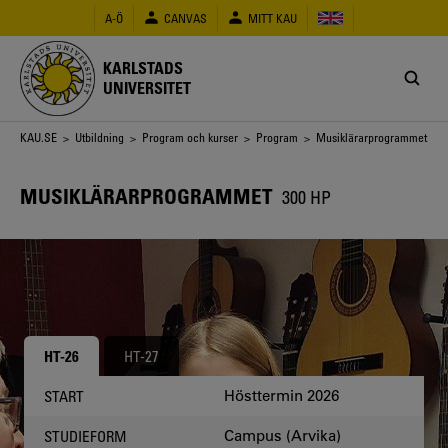
Hoppa
A-Ö
CANVAS
MITT KAU
till
huvudinnehåll
KARLSTADS
UNIVERSITET
Länkstig
KAU.SE
>
Utbildning
>
Program och kurser
>
Program
> Musiklärarprogrammet
MUSIKLÄRARPROGRAMMET
300 HP
HT-26
HT-27
Hösttermin 2026
START
Campus (Arvika)
STUDIEFORM