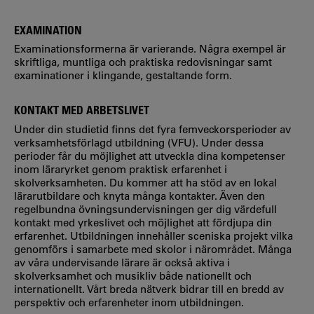
EXAMINATION
Examinationsformerna är varierande. Några exempel är
skriftliga, muntliga och praktiska redovisningar samt
examinationer i klingande, gestaltande form.
KONTAKT MED ARBETSLIVET
Under din studietid finns det fyra femveckorsperioder av
verksamhetsförlagd utbildning (VFU). Under dessa
perioder får du möjlighet att utveckla dina kompetenser
inom läraryrket genom praktisk erfarenhet i
skolverksamheten. Du kommer att ha stöd av en lokal
lärarutbildare och knyta många kontakter. Även den
regelbundna övningsundervisningen ger dig värdefull
kontakt med yrkeslivet och möjlighet att fördjupa din
erfarenhet. Utbildningen innehåller sceniska projekt vilka
genomförs i samarbete med skolor i närområdet. Många
av våra undervisande lärare är också aktiva i
skolverksamhet och musikliv både nationellt och
internationellt. Vårt breda nätverk bidrar till en bredd av
perspektiv och erfarenheter inom utbildningen.