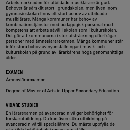
Arbetsmarknaden för utbildade musiklärare är god.
Behovet är särskilt stort i grundskolan, men även inom
gymnasieskolan finns ett stort behov av utbildade
musiklärare. Många kommuner har behov av
kombinationstjänster med pedagogisk personal med
kompetens att arbeta såväl i skolan som i kulturskolan.
Det gör att kommunerna i stor utsträckning efterfrågar
personer med ämneslärarexamen. Många kommuner står
inför stora behov av nyanställningar i musik- och
kulturskolan på grund av lärarkårens höga genomsnittliga
ålder.
EXAMEN
Ämneslärarexamen
Degree of Master of Arts in Upper Secondary Education
VIDARE STUDIER
En lärarexamen på avancerad nivå ger behörighet för
forskarutbildning. Du kan även söka utbildning på
avancerad nivå till speciallärare. Du måste uppfylla de
särskilda behörighetskraven som ställs.