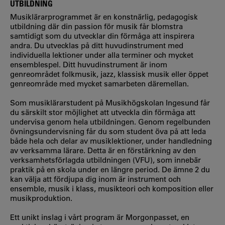
UTBILDNING
Musiklärarprogrammet är en konstnärlig, pedagogisk
utbildning där din passion för musik får blomstra
samtidigt som du utvecklar din förmåga att inspirera
andra. Du utvecklas på ditt huvudinstrument med
individuella lektioner under alla terminer och mycket
ensemblespel. Ditt huvudinstrument är inom
genreområdet folkmusik, jazz, klassisk musik eller öppet
genreområde med mycket samarbeten däremellan.
Som musiklärarstudent på Musikhögskolan Ingesund får
du särskilt stor möjlighet att utveckla din förmåga att
undervisa genom hela utbildningen. Genom regelbunden
övningsundervisning får du som student öva på att leda
både hela och delar av musiklektioner, under handledning
av verksamma lärare. Detta är en förstärkning av den
verksamhetsförlagda utbildningen (VFU), som innebär
praktik på en skola under en längre period. De ämne 2 du
kan välja att fördjupa dig inom är instrument och
ensemble, musik i klass, musikteori och komposition eller
musikproduktion.
Ett unikt inslag i vårt program är Morgonpasset, en