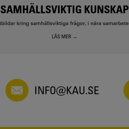
SAMHÄLLSVIKTIG KUNSKAP
utbildar kring samhällsviktiga frågor, i nära samarbet
LÄS MER
INFO@KAU.SE