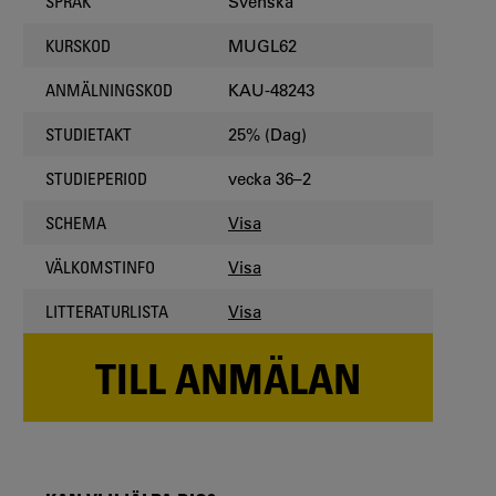
Svenska
SPRÅK
MUGL62
KURSKOD
KAU-48243
ANMÄLNINGSKOD
25% (Dag)
STUDIETAKT
vecka 36–2
STUDIEPERIOD
Visa
SCHEMA
Visa
VÄLKOMSTINFO
Visa
LITTERATURLISTA
TILL ANMÄLAN