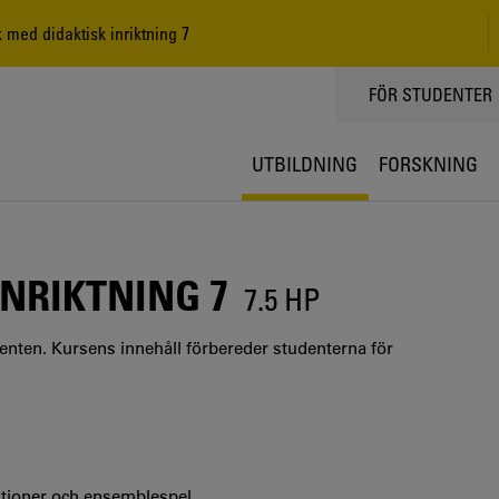
med didaktisk inriktning 7
TOPPMENY
FÖR STUDENTER
UTBILDNING
FORSKNING
INRIKTNING 7
7.5 HP
nten. Kursens innehåll förbereder studenterna för
ktioner och ensemblespel