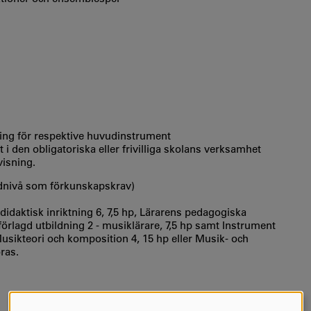
ing för respektive huvudinstrument
den obligatoriska eller frivilliga skolans verksamhet
isning.
ndnivå som förkunskapskrav)
daktisk inriktning 6, 7,5 hp, Lärarens pedagogiska
förlagd utbildning 2 - musiklärare, 7,5 hp samt Instrument
 Musikteori och komposition 4, 15 hp eller Musik- och
ras.