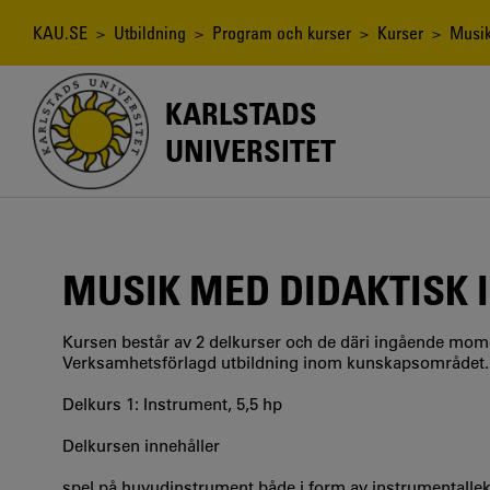
Hoppa
till
Länkstig
KAU.SE
>
Utbildning
>
Program och kurser
>
Kurser
> Musik 
huvudinnehåll
KARLSTADS
UNIVERSITET
MUSIK MED DIDAKTISK 
Kursen består av 2 delkurser och de däri ingående mome
Verksamhetsförlagd utbildning inom kunskapsområdet.
Delkurs 1: Instrument, 5,5 hp
Delkursen innehåller
spel på huvudinstrument både i form av instrumentalle