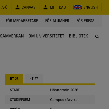
A-Ö
CANVAS
MITT KAU
ENGLISH
FÖR MEDARBETARE
FÖR ALUMNER
FÖR PRESS
SAMVERKAN
OM UNIVERSITETET
BIBLIOTEK
HT-26
HT-27
Hösttermin 2026
START
Campus (Arvika)
STUDIEFORM