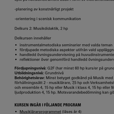
-planering av konstnärligt projekt
-orientering i scenisk kommunikation
Delkurs 2: Musikdidaktik, 2 hp
Delkursen innehåller
instrumentalmetodiska seminarier med valda teman
fördjupade metodiska aspekter utifrån vald uppläggn
handledd övningsundervisning på huvudinstrumentet i 
reflektioner över genomförd handledd övningsunderv
Fördjupningsnivå:
G2F (har minst 60 hp kurs/er på gru
Utbildningsnivå:
Grundnivå
Behörighetskrav:
Minst betyget godkänd på Musik med di
förhållningssätt 2 - musiklärare, 7,5 hp och Verksamhets
och ensemble 4, 15 hp eller Musik i klass 4, 15 hp eller
ljudproduktion 4, 15 hp. Motsvarandebedömning kan gö
KURSEN INGÅR I FÖLJANDE PROGRAM
Musiklärarprogrammet
(läses år 4)