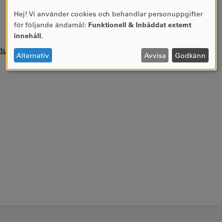
Hej! Vi använder cookies och behandlar personuppgifter
ANVÄNDNING
för följande ändamål:
Funktionell & Inbäddat externt
AV
innehåll
.
PERSONUPPGIFTER
aturlistor i KUPA.
OCH
Alternativ
Avvisa
Godkänn
COOKIES