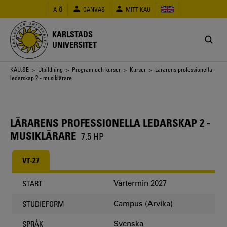
Hoppa
A-Ö
CANVAS
MITT KAU
till
huvudinnehåll
KARLSTADS
UNIVERSITET
Länkstig
KAU.SE
>
Utbildning
>
Program och kurser
>
Kurser
> Lärarens professionella
ledarskap 2 - musiklärare
LÄRARENS PROFESSIONELLA LEDARSKAP 2 -
MUSIKLÄRARE
7.5 HP
VT-27
Vårtermin 2027
START
Campus (Arvika)
STUDIEFORM
Svenska
SPRÅK