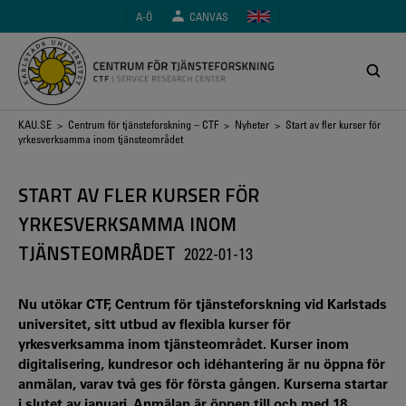
Hoppa
A-Ö
CANVAS
till
huvudinnehåll
Länkstig
KAU.SE
>
Centrum för tjänsteforskning – CTF
>
Nyheter
> Start av fler kurser för
yrkesverksamma inom tjänsteområdet
START AV FLER KURSER FÖR
YRKESVERKSAMMA INOM
TJÄNSTEOMRÅDET
2022-01-13
Nu utökar CTF, Centrum för tjänsteforskning vid Karlstads
universitet, sitt utbud av flexibla kurser för
yrkesverksamma inom tjänsteområdet. Kurser inom
digitalisering, kundresor och idéhantering är nu öppna för
anmälan, varav två ges för första gången. Kurserna startar
i slutet av januari. Anmälan är öppen till och med 18