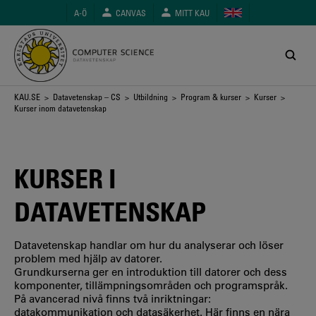
Hoppa
A-Ö
CANVAS
MITT KAU
till
huvudinnehåll
Länkstig
KAU.SE
>
Datavetenskap – CS
>
Utbildning
>
Program & kurser
>
Kurser
>
Kurser inom datavetenskap
KURSER I
DATAVETENSKAP
Datavetenskap handlar om hur du analyserar och löser
problem med hjälp av datorer.
Grundkurserna ger en introduktion till datorer och dess
komponenter, tillämpningsområden och programspråk.
På avancerad nivå finns två inriktningar:
datakommunikation och datasäkerhet. Här finns en nära