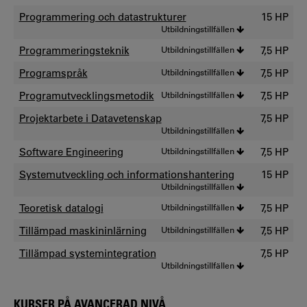
Programmering och datastrukturer
15 HP
Utbildningstillfällen
Programmeringsteknik
Utbildningstillfällen
7,5 HP
Programspråk
Utbildningstillfällen
7,5 HP
Programutvecklingsmetodik
Utbildningstillfällen
7,5 HP
Projektarbete i Datavetenskap
7,5 HP
Utbildningstillfällen
Software Engineering
Utbildningstillfällen
7,5 HP
Systemutveckling och informationshantering
15 HP
Utbildningstillfällen
Teoretisk datalogi
Utbildningstillfällen
7,5 HP
Tillämpad maskininlärning
Utbildningstillfällen
7,5 HP
Tillämpad systemintegration
7,5 HP
Utbildningstillfällen
KURSER PÅ AVANCERAD NIVÅ