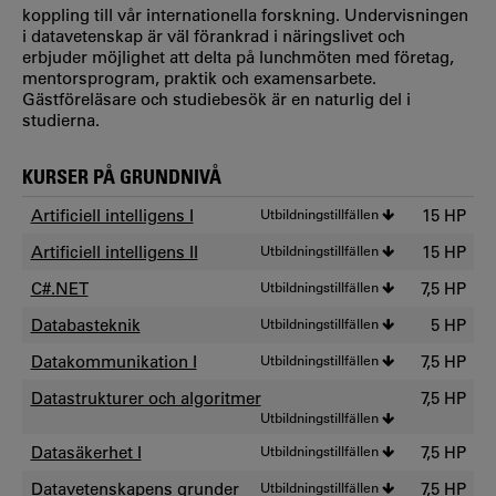
koppling till vår internationella forskning. Undervisningen
i datavetenskap är väl förankrad i näringslivet och
erbjuder möjlighet att delta på lunchmöten med företag,
mentorsprogram, praktik och examensarbete.
Gästföreläsare och studiebesök är en naturlig del i
studierna.
KURSER PÅ GRUNDNIVÅ
Artificiell intelligens I
Utbildningstillfällen
15 HP
Artificiell intelligens II
Utbildningstillfällen
15 HP
C#.NET
Utbildningstillfällen
7,5 HP
Databasteknik
Utbildningstillfällen
5 HP
Datakommunikation I
Utbildningstillfällen
7,5 HP
Datastrukturer och algoritmer
7,5 HP
Utbildningstillfällen
Datasäkerhet I
Utbildningstillfällen
7,5 HP
Datavetenskapens grunder
Utbildningstillfällen
7,5 HP