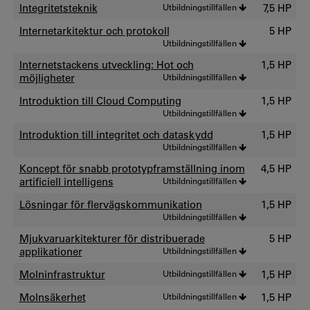
Integritetsteknik
Utbildningstillfällen
7,5 HP
Internetarkitektur och protokoll
5 HP
Utbildningstillfällen
Internetstackens utveckling: Hot och
1,5 HP
möjligheter
Utbildningstillfällen
Introduktion till Cloud Computing
1,5 HP
Utbildningstillfällen
Introduktion till integritet och dataskydd
1,5 HP
Utbildningstillfällen
Koncept för snabb prototypframställning inom
4,5 HP
artificiell intelligens
Utbildningstillfällen
Lösningar för flervägskommunikation
1,5 HP
Utbildningstillfällen
Mjukvaruarkitekturer för distribuerade
5 HP
applikationer
Utbildningstillfällen
Molninfrastruktur
Utbildningstillfällen
1,5 HP
Molnsäkerhet
Utbildningstillfällen
1,5 HP