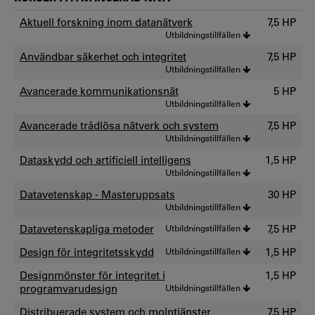
Aktuell forskning inom datanätverk
7,5 HP
Utbildningstillfällen
Användbar säkerhet och integritet
7,5 HP
Utbildningstillfällen
Avancerade kommunikationsnät
5 HP
Utbildningstillfällen
Avancerade trådlösa nätverk och system
7,5 HP
Utbildningstillfällen
Dataskydd och artificiell intelligens
1,5 HP
Utbildningstillfällen
Datavetenskap - Masteruppsats
30 HP
Utbildningstillfällen
Datavetenskapliga metoder
Utbildningstillfällen
7,5 HP
Design för integritetsskydd
Utbildningstillfällen
1,5 HP
Designmönster för integritet i
1,5 HP
programvarudesign
Utbildningstillfällen
Distribuerade system och molntjänster
7,5 HP