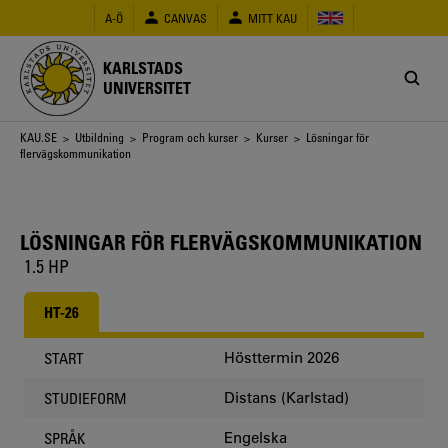
Hoppa
A-Ö
CANVAS
MITT KAU
till
huvudinnehåll
KARLSTADS
UNIVERSITET
Länkstig
KAU.SE
>
Utbildning
>
Program och kurser
>
Kurser
> Lösningar för
flervägskommunikation
LÖSNINGAR FÖR FLERVÄGSKOMMUNIKATION
1.5 HP
HT-26
Hösttermin 2026
START
Distans (Karlstad)
STUDIEFORM
Engelska
SPRÅK