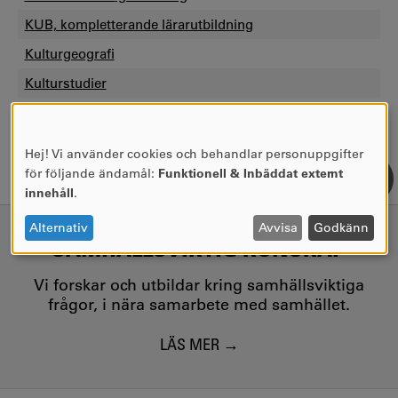
KUB, kompletterande lärarutbildning
Kulturgeografi
Kulturstudier
Hej! Vi använder cookies och behandlar personuppgifter
ANVÄNDNING
för följande ändamål:
Funktionell & Inbäddat externt
AV
innehåll
.
PERSONUPPGIFTER
OCH
Alternativ
Avvisa
Godkänn
SAMHÄLLSVIKTIG KUNSKAP
COOKIES
Vi forskar och utbildar kring samhällsviktiga
frågor, i nära samarbete med samhället.
LÄS MER