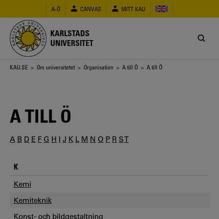
Hoppa
A-Ö
CANVAS
MITT KAU
till
huvudinnehåll
KARLSTADS
UNIVERSITET
Länkstig
KAU.SE
>
Om universitetet
>
Organisation
>
A till Ö
> A till Ö
A TILL Ö
A
B
D
E
F
G
H
I
J
K
L
M
N
O
P
R
S
T
K
Kemi
Kemiteknik
Konst- och bildgestaltning