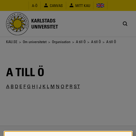
Hoppa
A-Ö
CANVAS
MITT KAU
till
huvudinnehåll
KARLSTADS
UNIVERSITET
Länkstig
KAU.SE
>
Om universitetet
>
Organisation
>
A till Ö
>
A till Ö
> A till Ö
A TILL Ö
A
B
D
E
F
G
H
I
J
K
L
M
N
O
P
R
S
T