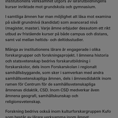
institutionens verksamhet utgörs av lärarutbildningens
kurser inriktade mot grundskola och gymnasium.
I samtliga ämnen har man möjlighet att läsa mot examina
på såväl grundnivå (kandidat) som avancerad nivå
(magister, master). Varje ämne erbjuder dessutom ett rikt
utbud av fristående kurser på både campus och distans,
samt val mellan heltids- och deltidsstudier.
Många av institutionens lärare är engagerade i olika
forskargrupper och forskningsprojekt. I ämnena historia
och statsvetenskap bedrivs forskarutbildning i
forskarskolor, dels inom Forskarskolan i regionalt
samhällsbyggande, som sker i samverkan med andra
samhällsvetenskapliga ämnen, dels i ämnesdidaktik inom
ramen för Centrum för de samhällsvetenskapliga
ämnenas didaktik, CSD. Inom CSD medverkar även
ämnena geografi, samhällskunskap och
religionsvetenskap.
Forskning bedrivs också inom kulturforskargruppen Kufo
som består av lärare verksamma inom ämnet