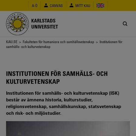
Hoppa
A-Ö
CANVAS
MITT KAU
till
huvudinnehåll
KARLSTADS
UNIVERSITET
Länkstig
KAU.SE
>
Fakulteten för humaniora och samhällsvetenskap
> Institutionen för
samhälls- och kulturvetenskap
INSTITUTIONEN FÖR SAMHÄLLS- OCH
KULTURVETENSKAP
Institutionen för samhälls- och kulturvetenskap (ISK)
består av ämnena historia, kulturstudier,
religionsvetenskap, samhällskunskap, statsvetenskap
och risk- och miljöstudier.