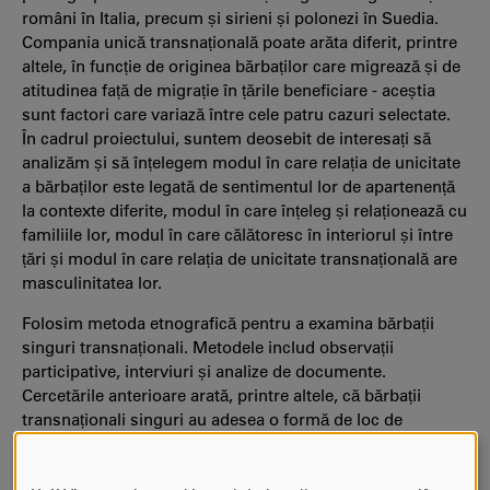
români în Italia, precum și sirieni și polonezi în Suedia.
Compania unică transnațională poate arăta diferit, printre
altele, în funcție de originea bărbaților care migrează și de
atitudinea față de migrație în țările beneficiare - aceștia
sunt factori care variază între cele patru cazuri selectate.
În cadrul proiectului, suntem deosebit de interesați să
analizăm și să înțelegem modul în care relația de unicitate
a bărbaților este legată de sentimentul lor de apartenență
la contexte diferite, modul în care înțeleg și relaționează cu
familiile lor, modul în care călătoresc în interiorul și între
țări și modul în care relația de unicitate transnațională are
masculinitatea lor.
Folosim metoda etnografică pentru a examina bărbații
singuri transnaționali. Metodele includ observații
participative, interviuri și analize de documente.
Cercetările anterioare arată, printre altele, că bărbații
transnaționali singuri au adesea o formă de loc de
întâlnire sau activitate și, identificându-i, credem că
șansele cresc în recrutarea de informatori pentru proiect.