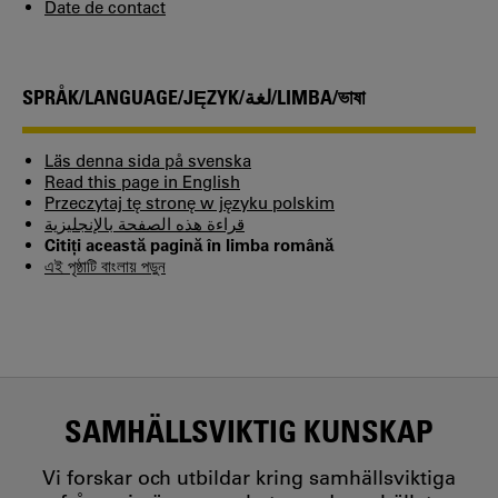
Date de contact
SPRÅK/LANGUAGE/JĘZYK/لغة/LIMBA/ভাষা
Läs denna sida på svenska
Read this page in English
Przeczytaj tę stronę w języku polskim
قراءة هذه الصفحة بالإنجليزية
Citiți această pagină în limba română
এই পৃষ্ঠাটি বাংলায় পড়ুন
SAMHÄLLSVIKTIG KUNSKAP
Vi forskar och utbildar kring samhällsviktiga