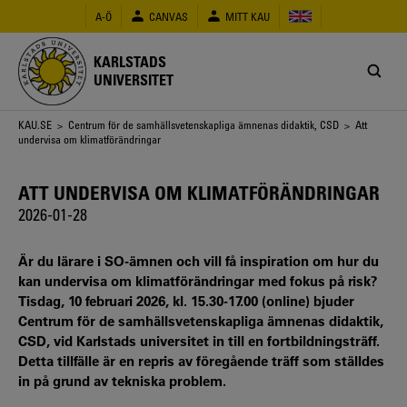
Hoppa
A-Ö
CANVAS
MITT KAU
till
huvudinnehåll
KARLSTADS
UNIVERSITET
Länkstig
KAU.SE
>
Centrum för de samhällsvetenskapliga ämnenas didaktik, CSD
> Att
undervisa om klimatförändringar
ATT UNDERVISA OM KLIMATFÖRÄNDRINGAR
2026-01-28
Är du lärare i SO-ämnen och vill få inspiration om hur du
kan undervisa om klimatförändringar med fokus på risk?
Tisdag, 10 februari 2026, kl. 15.30-17.00 (online) bjuder
Centrum för de samhällsvetenskapliga ämnenas didaktik,
CSD, vid Karlstads universitet in till en fortbildningsträff.
Detta tillfälle är en repris av föregående träff som ställdes
in på grund av tekniska problem.