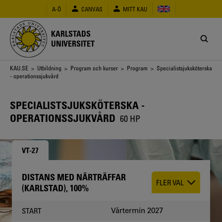
Hoppa
A-Ö
CANVAS
MITT KAU
till
huvudinnehåll
KARLSTADS
UNIVERSITET
Länkstig
KAU.SE
>
Utbildning
>
Program och kurser
>
Program
> Specialistsjuksköterska
- operationssjukvård
SPECIALISTSJUKSKÖTERSKA -
OPERATIONSSJUKVÅRD
60 HP
VT-27
DISTANS MED NÄRTRÄFFAR
CHOOSE
FLER VAL
(KARLSTAD), 100%
OCCASION
Vårtermin 2027
START