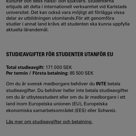
kulturer och dess hälso- och sjukvård. Studenterna
erbjuds att delta i internationell verksamhet vid Karlstads
universitet. Det kan också vara möjligt att förlägga vissa
delar av utbildningen utomlands.För att genomföra
studier i annat land krävs att studenten ska kunna uppfylla
aktuella lärandemål.
STUDIEAVGIFTER FÖR STUDENTER UTANFÖR EU
Total studieavgift:
171 000 SEK
Per termin / Första betalning:
85 500 SEK
Om du är svensk medborgare behöver du
INTE
betala
studieavgifter. Du behöver heller inte betala studieavgifter
om du är utbytesstudent eller om du är medborgare i ett
land inom Europeiska unionen (EU), Europeiska
ekonomiska samarbetsområdet (EES) eller Schweiz.
Läs mer om studieavgifter och betalning.