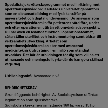
Specialistsjuksköterskeprogrammet med inriktning mot
operationssjukvård vid Karlstads universitet genomförs
som en distansutbildning med fysiska träffar på
universitetet och digital undervisning. Du ansvarar som
operationssjuksköterska för patientens vård före, under
och efter operationen utifrån ett omvårdnadsperspektiv.
Du har även en ledande funktion i operationsteamet,
säkerställer sterilitet och instrumentering samt bidrar till
verksamhetsutveckling. Arbetet som
operationssjuksköterskan sker med avancerad
medicinteknisk utrustning i en miljö som ständigt
utvecklas. Det här är utbildningen för dig som vill ha ett
utmanande och meningsfullt yrke där du kan göra skillnad
varje dag.
Utbildningsnivå:
Avancerad nivå
BEHÖRIGHETSKRAV
Grundläggande behörighet. Av Socialstyrelsen utfärdad
legitimation som sjuksköterska.
Sjuksköterskeexamen omfattande 180 hp varav 15 hp