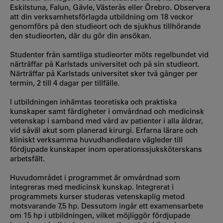
Eskilstuna, Falun, Gävle, Västerås eller Örebro. Observera
att din verksamhetsförlagda utbildning om 18 veckor
genomförs på den studieort och de sjukhus tillhörande
den studieorten, där du gör din ansökan.
Studenter från samtliga studieorter möts regelbundet vid
närträffar på Karlstads universitet och på sin studieort.
Närträffar på Karlstads universitet sker två gånger per
termin, 2 till 4 dagar per tillfälle.
I utbildningen inhämtas teoretiska och praktiska
kunskaper samt färdigheter i omvårdnad och medicinsk
vetenskap i samband med vård av patienter i alla åldrar,
vid såväl akut som planerad kirurgi. Erfarna lärare och
kliniskt verksamma huvudhandledare vägleder till
fördjupade kunskaper inom operationssjuksköterskans
arbetsfält.
Huvudområdet i programmet är omvårdnad som
integreras med medicinsk kunskap. Integrerat i
programmets kurser studeras vetenskaplig metod
motsvarande 7,5 hp. Dessutom ingår ett examensarbete
om 15 hp i utbildningen, vilket möjliggör fördjupade