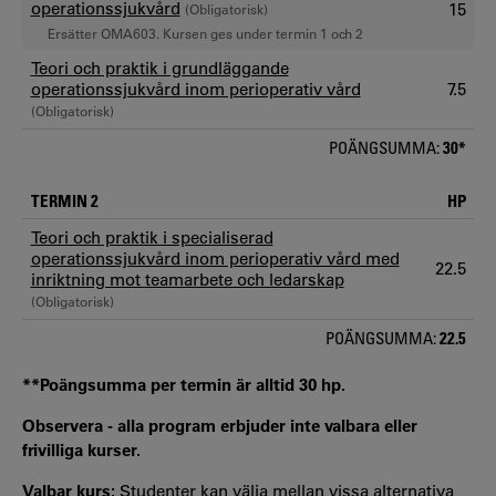
operationssjukvård
15
(Obligatorisk)
Ersätter OMA603. Kursen ges under termin 1 och 2
Teori och praktik i grundläggande
operationssjukvård inom perioperativ vård
7.5
(Obligatorisk)
POÄNGSUMMA:
30*
TERMIN 2
HP
Teori och praktik i specialiserad
operationssjukvård inom perioperativ vård med
22.5
inriktning mot teamarbete och ledarskap
(Obligatorisk)
POÄNGSUMMA:
22.5
**Poängsumma per termin är alltid 30 hp.
Observera - alla program erbjuder inte valbara eller
frivilliga kurser.
Valbar kurs:
Studenter kan välja mellan vissa alternativa