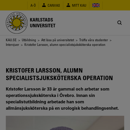
Hoppa
A-Ö
CANVAS
MITT KAU
till
huvudinnehåll
KARLSTADS
UNIVERSITET
Länkstig
KAU.SE
>
Utbildning
>
Att läsa på universitetet
>
Träffa våra studenter
>
Intervjuer
> Kristofer Larsson, alumn specialistsjuksköterska operation
KRISTOFER LARSSON, ALUMN
SPECIALISTSJUKSKÖTERSKA OPERATION
Kristofer Larsson är 33 år gammal och arbetar som
operationssjuksköterska i Örebro. Innan sin
specialistutbildning arbetade han som
allmänsjuksköterska på en urologisk behandlingsenhet.