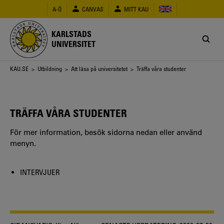
Hoppa
A-Ö
CANVAS
MITT KAU
till
huvudinnehåll
KARLSTADS
UNIVERSITET
Länkstig
KAU.SE
>
Utbildning
>
Att läsa på universitetet
> Träffa våra studenter
TRÄFFA VÅRA STUDENTER
För mer information, besök sidorna nedan eller använd
menyn.
INTERVJUER