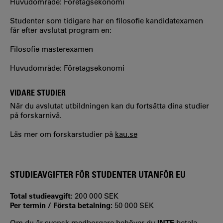
Huvudområde: Företagsekonomi
Studenter som tidigare har en filosofie kandidatexamen
får efter avslutat program en:
Filosofie masterexamen
Huvudområde: Företagsekonomi
VIDARE STUDIER
När du avslutat utbildningen kan du fortsätta dina studier
på forskarnivå.
Läs mer om forskarstudier på
kau.se
STUDIEAVGIFTER FÖR STUDENTER UTANFÖR EU
Total studieavgift:
200 000 SEK
Per termin / Första betalning:
50 000 SEK
Om du är svensk medborgare behöver du
INTE
betala