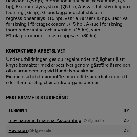
Revision, (7,5 hp), International financial accounting, (7,5
hp), Ekonomistyrsystem, (7,5 hp), Ansvarsfull styrning och
ledning, (7,5 hp), Grundläggande statistik och
regressionsanalys, (15 hp), Valfria kurser (15 hp), Bedriva
forskning i företagsekonomi, (15 hp), Aktuell forskning
inom redovisning och styrning, (15 hp), samt
Företagsekonomi - masteruppsats, (30 hp)
KONTAKT MED ARBETSLIVET
Under utbildningen ges du regelbundet möjlighet till att
knyta kontakter med arbetslivet genom gästföreläsare och
olika arrangemang vid Handelshögskolan.
Examensarbetet genomförs normalt i samarbete med ett
eller flera företag eller andra organisationer.
PROGRAMMETS STUDIEGÅNG
TERMIN 1
HP
International Financial Accounting
7.5
(Obligatorisk)
Revision
7.5
(Obligatorisk)