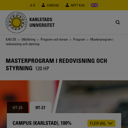
Hoppa
A-Ö
CANVAS
MITT KAU
till
huvudinnehåll
KARLSTADS
UNIVERSITET
Länkstig
KAU.SE
>
Utbildning
>
Program och kurser
>
Program
> Masterprogram i
redovisning och styrning
MASTERPROGRAM I REDOVISNING OCH
STYRNING
120 HP
HT-26
HT-27
CAMPUS (KARLSTAD), 100%
FLER VAL
CHOOSE