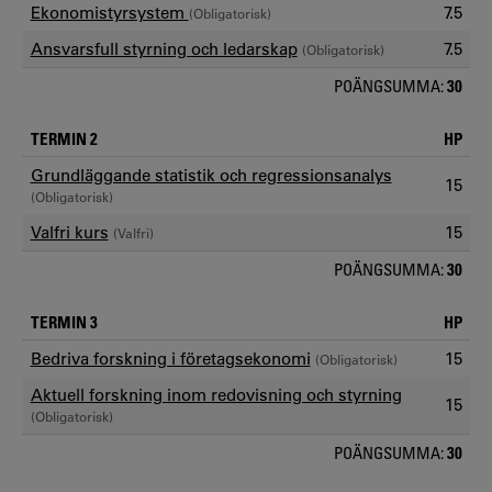
Ekonomistyrsystem
7.5
(Obligatorisk)
Ansvarsfull styrning och ledarskap
7.5
(Obligatorisk)
POÄNGSUMMA:
30
TERMIN 2
HP
Grundläggande statistik och regressionsanalys
15
(Obligatorisk)
Valfri kurs
15
(Valfri)
POÄNGSUMMA:
30
TERMIN 3
HP
Bedriva forskning i företagsekonomi
15
(Obligatorisk)
Aktuell forskning inom redovisning och styrning
15
(Obligatorisk)
POÄNGSUMMA:
30