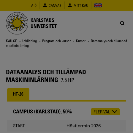
Hoppa
A-Ö
CANVAS
MITT KAU
till
huvudinnehåll
KARLSTADS
UNIVERSITET
Länkstig
KAU.SE
>
Utbildning
>
Program och kurser
>
Kurser
> Dataanalys och tillämpad
maskininlärning
DATAANALYS OCH TILLÄMPAD
MASKININLÄRNING
7.5 HP
HT-26
CAMPUS (KARLSTAD), 50%
FLER VAL
CHOOSE
OCCASION
Hösttermin 2026
START