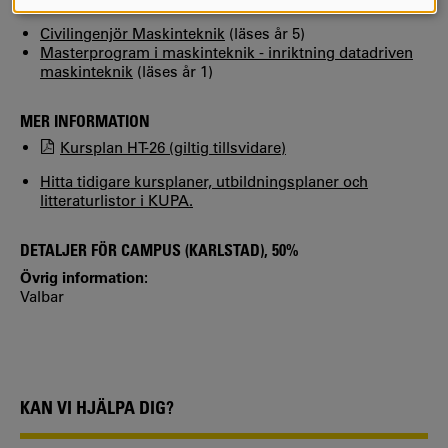
COOKIES
KURSEN INGÅR I FÖLJANDE PROGRAM
Civilingenjör Maskinteknik
(läses år 5)
Masterprogram i maskinteknik - inriktning datadriven
maskinteknik
(läses år 1)
MER INFORMATION
Kursplan HT-26 (giltig tillsvidare)
Hitta tidigare kursplaner, utbildningsplaner och
litteraturlistor i KUPA.
DETALJER FÖR CAMPUS (KARLSTAD), 50%
Övrig information:
Valbar
KAN VI HJÄLPA DIG?