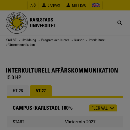
Hoppa
A-Ö
CANVAS
MITT KAU
till
huvudinnehåll
KARLSTADS
UNIVERSITET
Länkstig
KAU.SE
>
Utbildning
>
Program och kurser
>
Kurser
> Interkulturell
affärskommunikation
INTERKULTURELL AFFÄRSKOMMUNIKATION
15.0 HP
HT-26
VT-27
CAMPUS (KARLSTAD), 100%
FLER VAL
CHOOSE
OCCASION
Vårtermin 2027
START