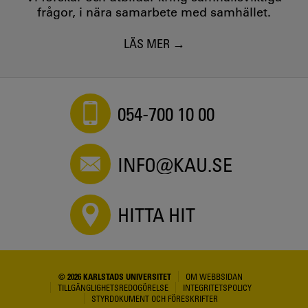
frågor, i nära samarbete med samhället.
LÄS MER
054-700 10 00
INFO@KAU.SE
HITTA HIT
© 2026 KARLSTADS UNIVERSITET
OM WEBBSIDAN
TILLGÄNGLIGHETSREDOGÖRELSE
INTEGRITETSPOLICY
STYRDOKUMENT OCH FÖRESKRIFTER