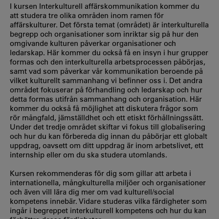
I kursen Interkulturell affärskommunikation kommer du
att studera tre olika områden inom ramen för
affärskulturer. Det första temat (området) är interkulturella
begrepp och organisationer som inriktar sig på hur den
omgivande kulturen påverkar organisationer och
ledarskap. Här kommer du också få en insyn i hur grupper
formas och den interkulturella arbetsprocessen påbörjas,
samt vad som påverkar vår kommunikation beroende på
vilket kulturellt sammanhang vi befinner oss i. Det andra
området fokuserar på förhandling och ledarskap och hur
detta formas utifrån sammanhang och organisation. Här
kommer du också få möjlighet att diskutera frågor som
rör mångfald, jämställdhet och ett etiskt förhållningssätt.
Under det tredje området skiftar vi fokus till globalisering
och hur du kan förbereda dig innan du påbörjar ett globalt
uppdrag, oavsett om ditt uppdrag är inom arbetslivet, ett
internship eller om du ska studera utomlands.
Kursen rekommenderas för dig som gillar att arbeta i
internationella, mångkulturella miljöer och organisationer
och även vill lära dig mer om vad kulturell/social
kompetens innebär. Vidare studeras vilka färdigheter som
ingår i begreppet interkulturell kompetens och hur du kan