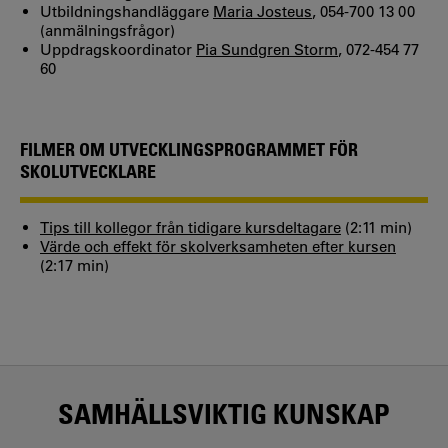
Utbildningshandläggare
Maria Josteus
, 054-700 13 00
(anmälningsfrågor)
Uppdragskoordinator
Pia Sundgren Storm
, 072-454 77
60
FILMER OM UTVECKLINGSPROGRAMMET FÖR
SKOLUTVECKLARE
Tips till kollegor från tidigare kursdeltagare
(2:11 min)
Värde och effekt för skolverksamheten efter kursen
(2:17 min)
SAMHÄLLSVIKTIG KUNSKAP