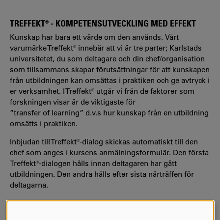
TREFFEKT® - KOMPETENSUTVECKLING MED EFFEKT
Kunskap har bara ett värde om den används.
Vårt
varumärke Tr
e
ffekt® innebär att vi är tre parter; Karlstads
universitetet, du som deltagare och din chef/organisation
som tillsammans skapar förutsättningar för att kunskapen
från utbildningen kan omsättas i praktiken och ge avtryck i
er verksamhet. I Treffekt® utgår vi från de faktorer som
forskningen visar är de viktigaste för
”transfer of learning” d.v.s hur kunskap från en utbildning
omsätts i praktiken.
Inbjudan till Treffekt®-dialog skickas automatiskt till den
chef som anges i kursens anmälningsformulär. Den första
Treffekt®-dialogen hålls innan deltagaren har gått
utbildningen. Den andra hålls efter sista närträffen för
deltagarna.
Datum kommer
Läs mer om Treffekt®