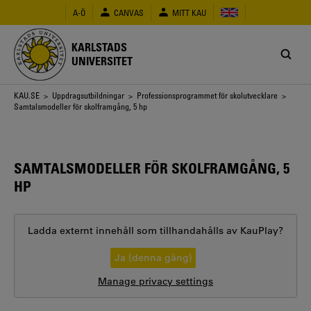
Hoppa
A-Ö
CANVAS
MITT KAU
till
huvudinnehåll
KARLSTADS
UNIVERSITET
Länkstig
KAU.SE
>
Uppdragsutbildningar
>
Professionsprogrammet för skolutvecklare
>
Samtalsmodeller för skolframgång, 5 hp
SAMTALSMODELLER FÖR SKOLFRAMGÅNG, 5
HP
Ladda externt innehåll som tillhandahålls av
KauPlay
?
Ja (denna gång)
Manage privacy settings