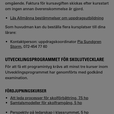
omgående. Faktura för kursavgiften skickas efter kursstart
om ingen annan överenskommelse är gjord.
Läs Allmänna bestämmelser om uppdragsutbildning
Som huvudman kan du beställa flera kursplatser till dina
lärare:
Kontaktperson: uppdragskoordinator
Pia Sundgren
Storm
, 072-454 77 60
UTVECKLINGSPROGRAMMET FÖR SKOLUTVECKLARE
För att få ett programintyg krävs att minst tre kurser inom
Utvecklingsprogrammet har genomförts med godkänd
examination.
FÖRDJUPNINGSKURSER
Att leda processer för skolförbättring, 7.5 hp
Samtalsmodeller för skolframgång, 5 hp
Perspektiv på ledarskap i klassrummet, 5 hp