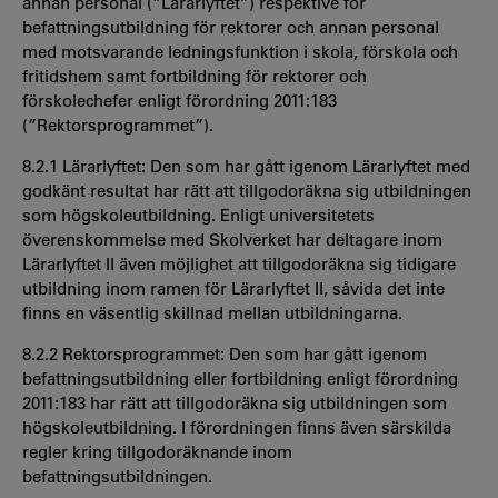
annan personal (”Lärarlyftet”) respektive för
befattningsutbildning för rektorer och annan personal
med motsvarande ledningsfunktion i skola, förskola och
fritidshem samt fortbildning för rektorer och
förskolechefer enligt förordning 2011:183
(”Rektorsprogrammet”).
8.2.1 Lärarlyftet: Den som har gått igenom Lärarlyftet med
godkänt resultat har rätt att tillgodoräkna sig utbildningen
som högskoleutbildning. Enligt universitetets
överenskommelse med Skolverket har deltagare inom
Lärarlyftet II även möjlighet att tillgodoräkna sig tidigare
utbildning inom ramen för Lärarlyftet II, såvida det inte
finns en väsentlig skillnad mellan utbildningarna.
8.2.2 Rektorsprogrammet: Den som har gått igenom
befattningsutbildning eller fortbildning enligt förordning
2011:183 har rätt att tillgodoräkna sig utbildningen som
högskoleutbildning. I förordningen finns även särskilda
regler kring tillgodoräknande inom
befattningsutbildningen.