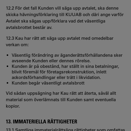
12.2 För det fall Kunden vill säga upp avtalet, ska denne
skicka hävningsförklaring till KUUAB och däri ange varför
Avtalet ska sägas upp/förklara vad det väsentliga
avtalsbrottet består av.
12.3 Kau har rätt att säga upp avtalet med omedelbar
verkan om:
Väsentlig förändring av äganderättsförhållandena sker
avseende Kunden eller dennes rörelse.
Kunden är på obestånd, har ställt in sina betalningar,
blivit föremål för företagsrekonstruktion, inlett
ackordsförhandlingar eller trätt i likvidation.
Kunden begår väsentligt avtalsbrott
Vid sådan uppsägning har Kau rätt att återta, såväl allt
material som överlämnats till Kunden samt eventuella
kopior.
13. IMMATERIELLA RÄTTIGHETER
13.1 Samtliga immaterialrättsliga rättigheter som omfattas