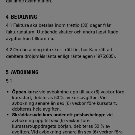
gällande examination.
4. BETALNING
4.1 Faktura ska betalas inom trettio (30) dagar från
fakturadatum. Utgående skatter och andra lagstiftade
avgifter kan tillkomma.
4.2 Om betalning inte sker i rätt tid, har Kau rätt att
debitera dröjsmålsränta enligt räntelagen (1975:635).
5. AVBOKNING
5.1
Öppen kurs:
vid avbokning upp till sex (6) veckor före
kursstart, debiteras 50 % av kursavgiften. Vid
avbokning senare än sex (6) veckor före kursstart,
debiteras hela avgiften.
Skräddarsydd kurs under ett prisbasbelopp:
vid
avbokning upp till sex (6) veckor före
kursstart/uppdragets början, debiteras 50 % av
avgiften. Vid avbokning senare än sex (6) veckor före