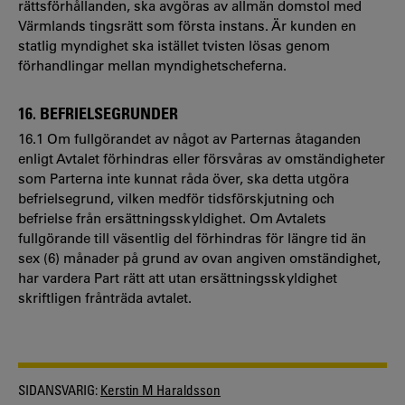
rättsförhållanden, ska avgöras av allmän domstol med
Värmlands tingsrätt som första instans. Är kunden en
statlig myndighet ska istället tvisten lösas genom
förhandlingar mellan myndighetscheferna.
16. BEFRIELSEGRUNDER
16.1 Om fullgörandet av något av Parternas åtaganden
enligt Avtalet förhindras eller försvåras av omständigheter
som Parterna inte kunnat råda över, ska detta utgöra
befrielsegrund, vilken medför tidsförskjutning och
befrielse från ersättningsskyldighet. Om Avtalets
fullgörande till väsentlig del förhindras för längre tid än
sex (6) månader på grund av ovan angiven omständighet,
har vardera Part rätt att utan ersättningsskyldighet
skriftligen frånträda avtalet.
SIDANSVARIG:
Kerstin M Haraldsson