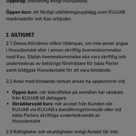
Uppdrag:
utbildning enligt Huvudavtal.
Öppen kurs:
ett färdigt utbildningsupplägg som KUUAB
marknadsför och Kau erbjuder.
2. GILTIGHET
2.1 Dessa Allmänna villkor tillämpas, om inte annat anges
i Huvudavtalet eller i annan skriftlig överenskommelse
med Kau. Sådan överenskommelse ska vara skriftlig och
undertecknas av behöriga företrädare för båda Parter
samt biläggas Huvudavtalet för att vara bindande.
2.2 Avtal med bindande verkan anses ha uppkommit vid;
Öppen kurs:
när bekräftelse på anmälan har skickats
från KUUAB till deltagare.
Skräddarsydd kurs:
när accept från Kunden når
KUUAB via KUUAB:s beställningsformulär eller vid
båda Parters skriftliga undertecknande av
Huvudavtalet.
2.3 Rättigheter och skyldigheter enligt Avtalet får inte