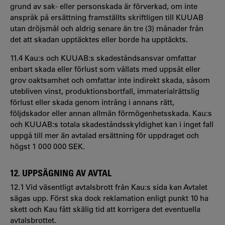
grund av sak- eller personskada är förverkad, om inte
anspråk på ersättning framställts skriftligen till KUUAB
utan dröjsmål och aldrig senare än tre (3) månader från
det att skadan upptäcktes eller borde ha upptäckts.
11.4 Kau:s och KUUAB:s skadeståndsansvar omfattar
enbart skada eller förlust som vållats med uppsåt eller
grov oaktsamhet och omfattar inte indirekt skada, såsom
utebliven vinst, produktionsbortfall, immaterialrättslig
förlust eller skada genom intrång i annans rätt,
följdskador eller annan allmän förmögenhetsskada. Kau:s
och KUUAB:s totala skadeståndsskyldighet kan i inget fall
uppgå till mer än avtalad ersättning för uppdraget och
högst 1 000 000 SEK.
12. UPPSÄGNING AV AVTAL
12.1 Vid väsentligt avtalsbrott från Kau:s sida kan Avtalet
sägas upp. Först ska dock reklamation enligt punkt 10 ha
skett och Kau fått skälig tid att korrigera det eventuella
avtalsbrottet.