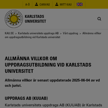
Hoppa
A-Ö
CANVAS
MITT KAU
till
huvudinnehåll
KARLSTADS
UNIVERSITET
Länkstig
KAU.SE
>
Karlstads universitets uppdrags AB
>
Vårt uppdrag
> Allmänna villkor
om uppdragsutbildning vid Karlstads universitet
ALLMÄNNA VILLKOR OM
UPPDRAGSUTBILDNING VID KARLSTADS
UNIVERSITET
Allmänna villkor är senast uppdaterade 2025-06-04 av vd
och jurist.
UPPDRAGS AB (KUUAB)
Karlstads universitets uppdrags AB (KUUAB) är Karlstads