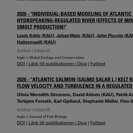
2026 - "INDIVIDUAL-BASED MODELING OF ATLANT
HYDROPEAKING-REGULATED RIVER (EFFECTS OF 
SMOLT PRODUCTION)"
Louis Addo (KAU)
,
Johan Watz (KAU)
,
John Piccolo (KA
Hajiesmaeili (KAU)
Artikel i tidskrift
Ingår i: Global Ecology and Conservation
DOI
|
Länk till publikationen i Diva
|
Fulltext
2026 - "ATLANTIC SALMON (SALMO SALAR L.) KELT
FLOW VELOCITY AND TURBULENCE IN A REGULATED 
Olivia Meredith Simmons, David Aldvén (KAU), Patrik A
Torbjørn Forseth, Karl Gjelland, Stephanie Müller, Finn Ø
Artikel i tidskrift
Ingår i: Journal of Fish Biology
DOI
|
Länk till publikationen i Diva
|
Fulltext