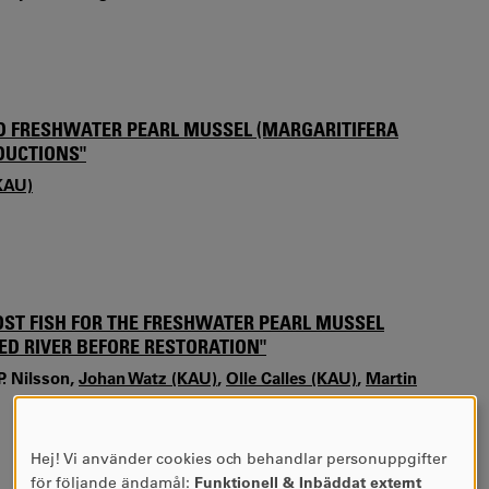
ENED FRESHWATER PEARL MUSSEL (MARGARITIFERA
DUCTIONS"
(KAU)
 HOST FISH FOR THE FRESHWATER PEARL MUSSEL
ED RIVER BEFORE RESTORATION"
P. Nilsson,
Johan Watz (KAU)
,
Olle Calles (KAU)
,
Martin
Hej! Vi använder cookies och behandlar personuppgifter
ANVÄNDNING
för följande ändamål:
Funktionell & Inbäddat externt