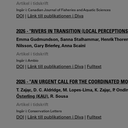
Artikel i tidskrift
Ingår i: Canadian Journal of Fisheries and Aquatic Sciences
DOI
|
Länk till publikationen i Diva
2026 - "RIVERS IN TRANSITION (LOCAL PERCEPTIO
Emma Gudmundson, Sanna Stalhammar, Henrik Thore
Nilsson, Gary Brierley, Anna Scaini
Artikel i tidskrift
Ingår i: Ambio
DOI
|
Länk till publikationen i Diva
|
Fulltext
2026 - "AN URGENT CALL FOR THE COORDINATED 
T. Zając, D. C. Aldridge, M. Lopes-Lima, K. Zając, P. Ondina
Österling (KAU)
, R. Sousa
Artikel i tidskrift
Ingår i: Conservation Letters
DOI
|
Länk till publikationen i Diva
|
Fulltext