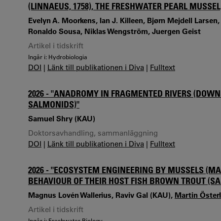
(LINNAEUS, 1758), THE FRESHWATER PEARL MUSSEL
Evelyn A. Moorkens, Ian J. Killeen, Bjørn Mejdell Larse
Ronaldo Sousa, Niklas Wengström, Juergen Geist
Artikel i tidskrift
Ingår i: Hydrobiologia
DOI
|
Länk till publikationen i Diva
|
Fulltext
2026 - "ANADROMY IN FRAGMENTED RIVERS (DOW
SALMONIDS)"
Samuel Shry (KAU)
Doktorsavhandling, sammanläggning
DOI
|
Länk till publikationen i Diva
|
Fulltext
2026 - "ECOSYSTEM ENGINEERING BY MUSSELS (MA
BEHAVIOUR OF THEIR HOST FISH BROWN TROUT (S
Magnus Lovén Wallerius, Raviv Gal (KAU),
Martin Öster
Artikel i tidskrift
Ingår i: Freshwater Biology