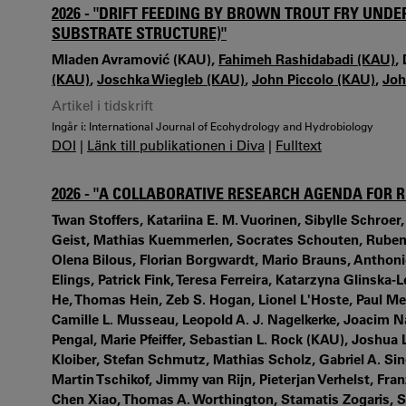
2026 - "DRIFT FEEDING BY BROWN TROUT FRY UN
SUBSTRATE STRUCTURE)"
Mladen Avramović (KAU),
Fahimeh Rashidabadi (KAU)
,
(KAU)
,
Joschka Wiegleb (KAU)
,
John Piccolo (KAU)
,
Joh
Artikel i tidskrift
Ingår i: International Journal of Ecohydrology and Hydrobiology
DOI
|
Länk till publikationen i Diva
|
Fulltext
2026 - "A COLLABORATIVE RESEARCH AGENDA FOR 
Twan Stoffers, Katariina E. M. Vuorinen, Sibylle Schroer,
Geist, Mathias Kuemmerlen, Socrates Schouten, Ruben v
Olena Bilous, Florian Borgwardt, Mario Brauns, Anthonie 
Elings, Patrick Fink, Teresa Ferreira, Katarzyna Glins
He, Thomas Hein, Zeb S. Hogan, Lionel L'Hoste, Paul 
Camille L. Musseau, Leopold A. J. Nagelkerke, Joacim N
Pengal, Marie Pfeiffer, Sebastian L. Rock (KAU), Joshua 
Kloiber, Stefan Schmutz, Mathias Scholz, Gabriel A. Si
Martin Tschikof, Jimmy van Rijn, Pieterjan Verhelst, Fra
Chen Xiao, Thomas A. Worthington, Stamatis Zogaris, S