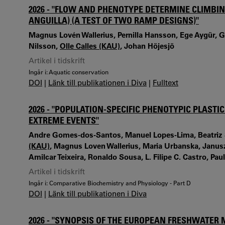
2026 - "FLOW AND PHENOTYPE DETERMINE CLIMBIN
ANGUILLA) (A TEST OF TWO RAMP DESIGNS)"
Magnus Lovén Wallerius, Pernilla Hansson, Ege Aygür, 
Nilsson,
Olle Calles (KAU)
, Johan Höjesjö
Artikel i tidskrift
Ingår i: Aquatic conservation
DOI
|
Länk till publikationen i Diva
|
Fulltext
2026 - "POPULATION-SPECIFIC PHENOTYPIC PLASTI
EXTREME EVENTS"
Andre Gomes-dos-Santos, Manuel Lopes-Lima, Beatriz S
(KAU)
, Magnus Loven Wallerius, Maria Urbanska, Janu
Amilcar Teixeira, Ronaldo Sousa, L. Filipe C. Castro, Pa
Artikel i tidskrift
Ingår i: Comparative Biochemistry and Physiology - Part D
DOI
|
Länk till publikationen i Diva
2026 - "SYNOPSIS OF THE EUROPEAN FRESHWATER