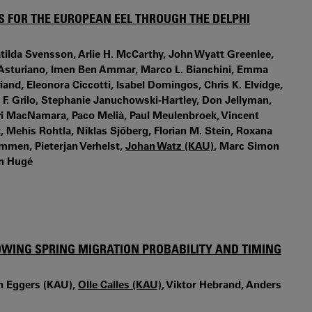
S FOR THE EUROPEAN EEL THROUGH THE DELPHI
atilda Svensson, Arlie H. McCarthy, John Wyatt Greenlee,
F. Asturiano, Imen Ben Ammar, Marco L. Bianchini, Emma
riand, Eleonora Ciccotti, Isabel Domingos, Chris K. Elvidge,
go F. Grilo, Stephanie Januchowski-Hartley, Don Jellyman,
ri MacNamara, Paco Melià, Paul Meulenbroek, Vincent
, Mehis Rohtla, Niklas Sjöberg, Florian M. Stein, Roxana
ammen, Pieterjan Verhelst,
Johan Watz (KAU)
, Marc Simon
an Hugé
LOWING SPRING MIGRATION PROBABILITY AND TIMING
an Eggers (KAU),
Olle Calles (KAU)
, Viktor Hebrand, Anders