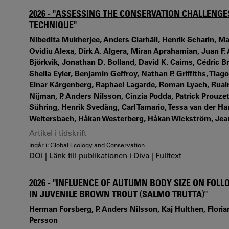
2026 - "ASSESSING THE CONSERVATION CHALLENGE
TECHNIQUE"
Nibedita Mukherjee, Anders Clarhäll, Henrik Scharin, M
Ovidiu Alexa, Dirk A. Algera, Miran Aprahamian, Juan 
Björkvik, Jonathan D. Bolland, David K. Cairns, Cédric B
Sheila Eyler, Benjamin Geffroy, Nathan P. Griffiths, Tia
Einar Kärgenberg, Raphael Lagarde, Roman Lyach, Ruai
Nijman, P. Anders Nilsson, Cinzia Podda, Patrick Prouzet
Sühring, Henrik Svedäng, Carl Tamario, Tessa van der H
Weltersbach, Håkan Westerberg, Håkan Wickström, Je
Artikel i tidskrift
Ingår i: Global Ecology and Conservation
DOI
|
Länk till publikationen i Diva
|
Fulltext
2026 - "INFLUENCE OF AUTUMN BODY SIZE ON FOL
IN JUVENILE BROWN TROUT (SALMO TRUTTA)"
Herman Forsberg, P. Anders Nilsson, Kaj Hulthen, Flori
Persson