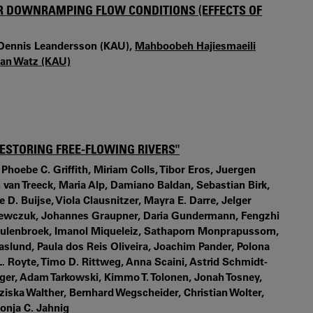
DER DOWNRAMPING FLOW CONDITIONS (EFFECTS OF
 Dennis Leandersson (KAU),
Mahboobeh Hajiesmaeili
an Watz (KAU)
RESTORING FREE-FLOWING RIVERS"
 Phoebe C. Griffith, Miriam Colls, Tibor Eros, Juergen
an Treeck, Maria Alp, Damiano Baldan, Sebastian Birk,
D. Buijse, Viola Clausnitzer, Mayra E. Darre, Jelger
ka-Lewczuk, Johannes Graupner, Daria Gundermann, Fengzhi
Meulenbroek, Imanol Miqueleiz, Sathaporn Monprapussorn,
aslund, Paula dos Reis Oliveira, Joachim Pander, Polona
L. Royte, Timo D. Rittweg, Anna Scaini, Astrid Schmidt-
nger, Adam Tarkowski, Kimmo T. Tolonen, Jonah Tosney,
nziska Walther, Bernhard Wegscheider, Christian Wolter,
onja C. Jahnig