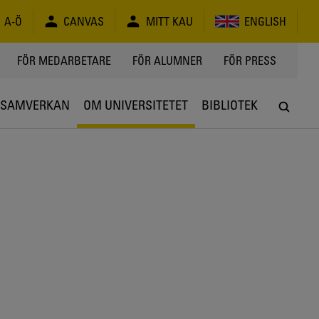
A-Ö
CANVAS
MITT KAU
ENGLISH
FÖR MEDARBETARE
FÖR ALUMNER
FÖR PRESS
SAMVERKAN
OM UNIVERSITETET
BIBLIOTEK