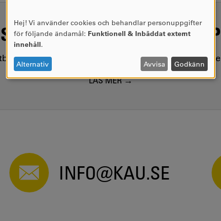
Hej! Vi använder cookies och behandlar personuppgifter
SAMHÄLLSVIKTIG KUNSKAP
ANVÄNDNING
för följande ändamål:
Funktionell & Inbäddat externt
AV
innehåll
.
PERSONUPPGIFTER
utbildar kring samhällsviktiga frågor, i nära samarbet
OCH
Alternativ
Avvisa
Godkänn
COOKIES
LÄS MER
INFO@KAU.SE