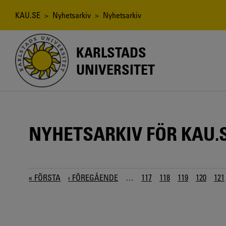
Hoppa
till
Länkstig
KAU.SE
>
Nyhetsarkiv
> Nyhetsarkiv
huvudinnehåll
KARLSTADS
UNIVERSITET
NYHETSARKIV FÖR KAU.
PAGINERING
FÖRSTA SIDAN
« FÖRSTA
FÖREGÅENDE SIDA
‹ FÖREGÅENDE
…
PAGE
117
PAGE
118
PAGE
119
PAGE
120
PA
121