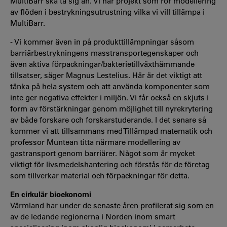
MultiBarr ska ta sig an. Vi har projekt som rör modellering
av flöden i bestrykningsutrustning vilka vi vill tillämpa i
MultiBarr.
- Vi kommer även in på produkttillämpningar såsom
barriärbestrykningens masstransportegenskaper och
även aktiva förpackningar/bakterietillväxthämmande
tillsatser, säger Magnus Lestelius. Här är det viktigt att
tänka på hela system och att använda komponenter som
inte ger negativa effekter i miljön. Vi får också en skjuts i
form av förstärkningar genom möjlighet till nyrekrytering
av både forskare och forskarstuderande. I det senare så
kommer vi att tillsammans med Tillämpad matematik och
professor Muntean titta närmare modellering av
gastransport genom barriärer. Något som är mycket
viktigt för livsmedelshantering och förstås för de företag
som tillverkar material och förpackningar för detta.
En cirkulär bioekonomi
Värmland har under de senaste åren profilerat sig som en
av de ledande regionerna i Norden inom smart