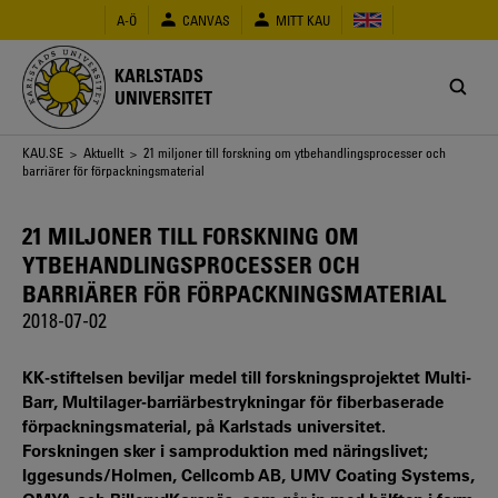
Hoppa
A-Ö
CANVAS
MITT KAU
till
huvudinnehåll
KARLSTADS
UNIVERSITET
Länkstig
KAU.SE
>
Aktuellt
> 21 miljoner till forskning om ytbehandlingsprocesser och
barriärer för förpackningsmaterial
21 MILJONER TILL FORSKNING OM
YTBEHANDLINGSPROCESSER OCH
BARRIÄRER FÖR FÖRPACKNINGSMATERIAL
2018-07-02
KK-stiftelsen beviljar medel till forskningsprojektet Multi-
Barr, Multilager-barriärbestrykningar för fiberbaserade
förpackningsmaterial, på Karlstads universitet.
Forskningen sker i samproduktion med näringslivet;
Iggesunds/Holmen, Cellcomb AB, UMV Coating Systems,