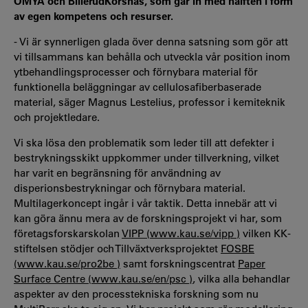
OMYA och BillerudKorsnäs, som går in med hälften i form
av egen kompetens och resurser.
- Vi är synnerligen glada över denna satsning som gör att
vi tillsammans kan behålla och utveckla vår position inom
ytbehandlingsprocesser och förnybara material för
funktionella beläggningar av cellulosafiberbaserade
material, säger Magnus Lestelius, professor i kemiteknik
och projektledare.
Vi ska lösa den problematik som leder till att defekter i
bestrykningsskikt uppkommer under tillverkning, vilket
har varit en begränsning för användning av
disperionsbestrykningar och förnybara material.
Multilagerkoncept ingår i vår taktik. Detta innebär att vi
kan göra ännu mera av de forskningsprojekt vi har, som
företagsforskarskolan
VIPP (www.kau.se/vipp )
vilken KK-
stiftelsen stödjer och Tillväxtverksprojektet
FOSBE
(www.kau.se/pro2be )
samt forskningscentrat
Paper
Surface Centre (www.kau.se/en/psc )
, vilka alla behandlar
aspekter av den processtekniska forskning som nu