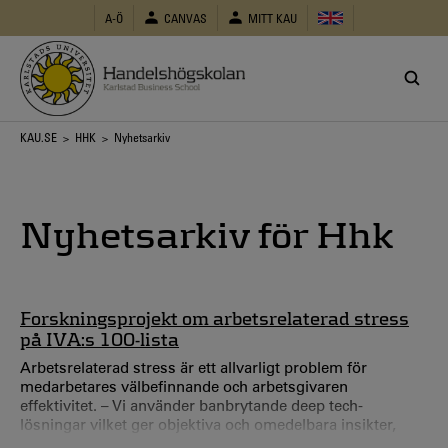
Hoppa
A-Ö
CANVAS
MITT KAU
till
huvudinnehåll
Länkstig
KAU.SE
>
HHK
> Nyhetsarkiv
Nyhetsarkiv för Hhk
Forskningsprojekt om arbetsrelaterad stress
på IVA:s 100-lista
Arbetsrelaterad stress är ett allvarligt problem för
medarbetares välbefinnande och arbetsgivaren
effektivitet. – Vi använder banbrytande deep tech-
lösningar vilket ger objektiva och omedelbara insikter,
säger Poja Shams, lektor i företagsekonomi vid