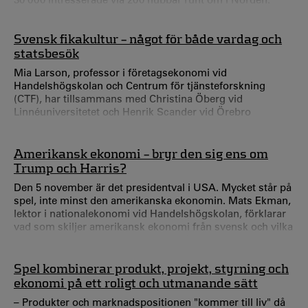
Svensk fikakultur – något för både vardag och
statsbesök
Mia Larson, professor i företagsekonomi vid
Handelshögskolan och Centrum för tjänsteforskning
(CTF), har tillsammans med Christina Öberg vid
Linnéuniversitetet och Henrik Scander vid Örebro
universitet skrivit artikeln ”In the interest of the nation:
Swedish fika”. Mia, hur kom du på att forska om fika? –
När jag jobbade på Lunds universitet handledde jag en
Amerikansk ekonomi – bryr den sig ens om
masterstudent som skrev om fika och hygge i
Trump och Harris?
destinationsmarknadsföring.
Den 5 november är det presidentval i USA. Mycket står på
spel, inte minst den amerikanska ekonomin. Mats Ekman,
lektor i nationalekonomi vid Handelshögskolan, förklarar
vad som skiljer amerikansk ekonomi från svensk och vilka
olika effekter det kan bli beroende på om Donald Trump
eller Kamala Harris vinner valet.
Spel kombinerar produkt, projekt, styrning och
ekonomi på ett roligt och utmanande sätt
– Produkter och marknadspositionen "kommer till liv" då