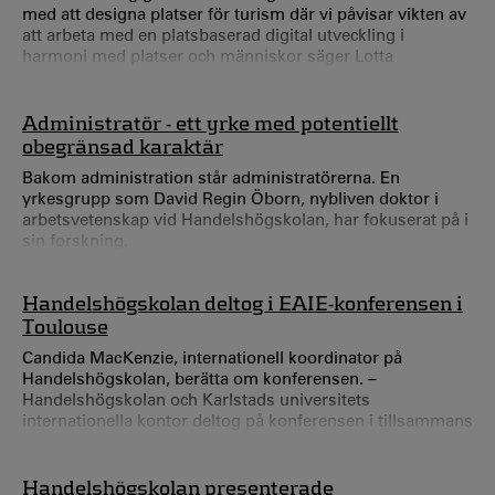
med att designa platser för turism där vi påvisar vikten av
att arbeta med en platsbaserad digital utveckling i
harmoni med platser och människor säger Lotta
Braunerhielm, docent i kulturgeografi vid Karlstads
universitet. Inom Geomedia belyser forskningen
relationen mellan plats och medier och hur de påverkar
Administratör - ett yrke med potentiellt
varandra.
obegränsad karaktär
Bakom administration står administratörerna. En
yrkesgrupp som David Regin Öborn, nybliven doktor i
arbetsvetenskap vid Handelshögskolan, har fokuserat på i
sin forskning.
Handelshögskolan deltog i EAIE-konferensen i
Toulouse
Candida MacKenzie, internationell koordinator på
Handelshögskolan, berätta om konferensen. –
Handelshögskolan och Karlstads universitets
internationella kontor deltog på konferensen i tillsammans
med 7300 representanter från universitet runt om i
världen. – Årets tema var "En Route". Från Sverige deltog
nio andra universitet i Svenska Institutes booth för att
Handelshögskolan presenterade