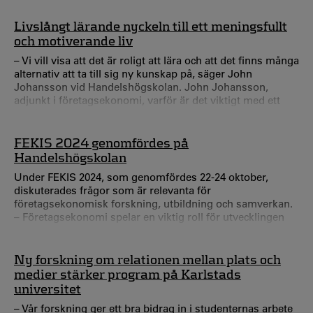
Handelshögskolan och Centrum för tjänsteforskning
(CTF). IVA:s årliga 100-lista sätter ljuset på aktuell
Livslångt lärande nyckeln till ett meningsfullt
forskning med potential att skapa nytta genom
och motiverande liv
kommersialisering, affärs- och metodutveckling eller
– Vi vill visa att det är roligt att lära och att det finns många
samhällspåverkan.
alternativ att ta till sig ny kunskap på, säger John
Johansson vid Handelshögskolan. John Johansson,
adjunkt i företagsekonomi, varför är det viktigt med ett
livslångt lärande? – Idag kommer nya tekniska
innovationer och en ökad komplexitet som kommer att
kräva att vi lär och lär om. Exempelvis är artificiell
FEKIS 2024 genomfördes på
intelligens (AI) något som kommer att kräva inlärning över
Handelshögskolan
tid.
Under FEKIS 2024, som genomfördes 22-24 oktober,
diskuterades frågor som är relevanta för
företagsekonomisk forskning, utbildning och samverkan.
– Företagsekonomi spelar en viktig roll för utvecklingen
mot ett hållbart samhälle genom sin inverkan på de
många och stora samhällsutmaningar som vi i dag står
inför; klimatförändringar, polarisering, sociala klyftor,
Ny forskning om relationen mellan plats och
digitalisering samt introducerandet av AI, säger Mia
medier stärker program på Karlstads
Larson, professor i företagsekonomi vid
universitet
Handelshögskolan.
– Vår forskning ger ett bra bidrag in i studenternas arbete