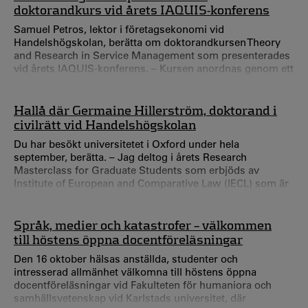
marknadsföra Sverige som studiedestination. från hela
doktorandkurs vid årets IAQUIS-konferens
landet för att marknadsföra Sverige som
Samuel Petros, lektor i företagsekonomi vid
studiedestination.
Handelshögskolan, berätta om doktorandkursen Theory
and Research in Service Management som presenterades
vid årets IAQUIS-konferens. – Kursen anordnas genom ett
samarbete mellan Handelshögskolan och Centrum för
tjänsteforskning (CTF) vid Karlstads universitet och Roma
Tre University i Rom, Italien och fokuserar på sociala,
Hallå där Germaine Hillerström, doktorand i
miljömässiga och hållbarhetsaspekter av Service
civilrätt vid Handelshögskolan
Management. – Det här ger doktorander som arbetar
Du har besökt universitetet i Oxford under hela
inom tjä
september, berätta. – Jag deltog i årets Research
Masterclass for Graduate Students som erbjöds av
Institute of European and Comparative Law (IECL) som är
ett av forskningscentren vid Oxford Law Faculty. IECL:s
Research Masterclass är en doktorandkurs som består av
seminarier i små grupper, men som även skapar utrymme
Språk, medier och katastrofer – välkommen
för doktoranderna att arbeta med deras egna
till höstens öppna docentföreläsningar
forskningsprojekt.
Den 16 oktober hälsas anställda, studenter och
intresserad allmänhet välkomna till höstens öppna
docentföreläsningar vid Fakulteten för humaniora och
samhällsvetenskap vid Karlstads universitet, där