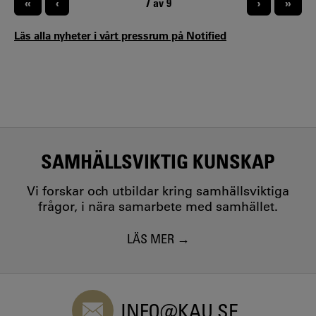
«
‹
NUVARANDE SIDA
7 av 9
›
»
offentlighet- och sekretessfrågor till rena
förvaltningsrättsliga frågor.
Läs alla nyheter i vårt pressrum på Notified
SAMHÄLLSVIKTIG KUNSKAP
Vi forskar och utbildar kring samhällsviktiga
frågor, i nära samarbete med samhället.
LÄS MER
INFO@KAU.SE