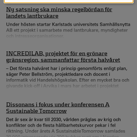
cookies
Ny satsning ska minska regelbördan för
landets lantbrukare
Under hösten startar Karlstads universitets Samhällsnytta
AB ett projekt i samarbete med lantbrukare, myndigheter
och intresseorganisationer.
INCREDILAB, projektet för en grönare
gränsregion, sammanfattar första halvåret
– Det första halvåret har i princip genomförts enligt plan,
säger Peter Bellström, projektledare och docent i
informatik vid Handelshögskolan. Efter en mycket bra och
givande kick-off i Arvika i mars har arbetet i projektet
kommit igång riktigt bra. För att förbättra samhällets
säkerhet och beredskap i relation till klimatkriser ska
arbetsmetoder och verktyg med fokus på spel utvecklas
Dissonans i fokus under konferensen A
för beredskapsaktörer på båda sidor om den svensk-
Sustainable Tomorrow
norska gränsen.
Det är sex år kvar till 2030, världen präglas av krig och
konflikter och de flesta hållbarhetskurvor pekar i fel
riktning. Under årets A Sustainable Tomorrow samlades
30 000 intresserade via 200 hubbar runt om i Norden.