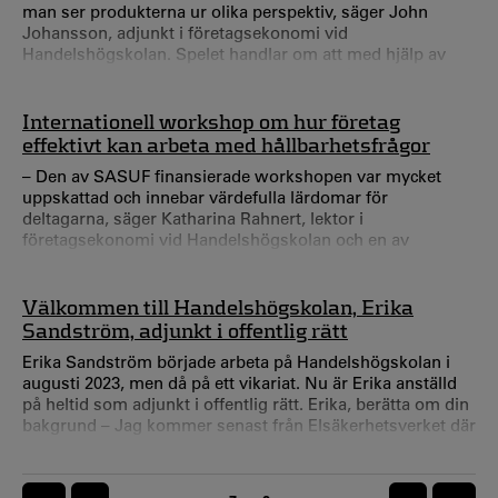
man ser produkterna ur olika perspektiv, säger John
Johansson, adjunkt i företagsekonomi vid
Handelshögskolan. Spelet handlar om att med hjälp av
produktutveckling och portföljhantering nå en
framgångsrik position på marknaden.
Internationell workshop om hur företag
effektivt kan arbeta med hållbarhetsfrågor
– Den av SASUF finansierade workshopen var mycket
uppskattad och innebar värdefulla lärdomar för
deltagarna, säger Katharina Rahnert, lektor i
företagsekonomi vid Handelshögskolan och en av
initiativtagarna. Katharina Rahnert, vad var syftet med
workshopen? ­– Vi ville öka deltagarnas medvetenhet om
vikten av företags hållbarhetsarbete. Tanken var att det
Välkommen till Handelshögskolan, Erika
skulle bidra till att de då kan bli mer ansvarsfulla aktörer i
Sandström, adjunkt i offentlig rätt
sina framtida karriärer.
Erika Sandström började arbeta på Handelshögskolan i
augusti 2023, men då på ett vikariat. Nu är Erika anställd
på heltid som adjunkt i offentlig rätt. Erika, berätta om din
bakgrund – Jag kommer senast från Elsäkerhetsverket där
jag arbetade som jurist. En stor del av arbetsuppgifterna
handlade om att ge juridisk rådgivning till andra anställda
på myndigheten. Det kunde handla om allt från
PAGINERING