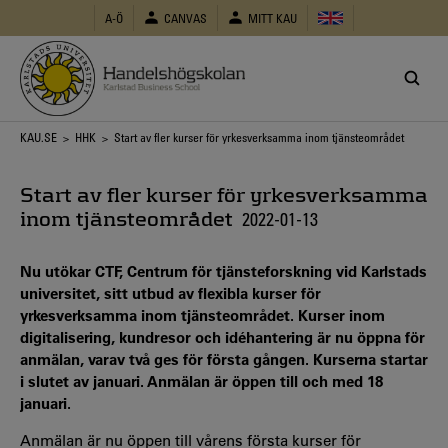
Hoppa
A-Ö
CANVAS
MITT KAU
till
huvudinnehåll
Länkstig
KAU.SE
>
HHK
> Start av fler kurser för yrkesverksamma inom tjänsteområdet
Start av fler kurser för yrkesverksamma
inom tjänsteområdet
2022-01-13
Nu utökar CTF, Centrum för tjänsteforskning vid Karlstads
universitet, sitt utbud av flexibla kurser för
yrkesverksamma inom tjänsteområdet. Kurser inom
digitalisering, kundresor och idéhantering är nu öppna för
anmälan, varav två ges för första gången. Kurserna startar
i slutet av januari. Anmälan är öppen till och med 18
januari.
Anmälan är nu öppen till vårens första kurser för