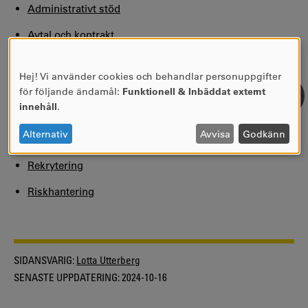
Administrativt stöd
Avtal och kontrakt
Ekonomi
Hej! Vi använder cookies och behandlar personuppgifter
ANVÄNDNING
Forskningsetik
för följande ändamål:
Funktionell & Inbäddat externt
AV
innehåll
.
Hantering av forskningsdata
PERSONUPPGIFTER
OCH
Alternativ
Avvisa
Godkänn
Kommunikationsplan
COOKIES
Rekrytering
Riskhantering
SIDANSVARIG:
Lotta Utterberg
SENASTE UPPDATERING:
2024-10-16