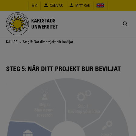
Hoppa
A-Ö
CANVAS
MITT KAU
till
huvudinnehåll
KARLSTADS
UNIVERSITET
Länkstig
KAU.SE
> Steg 5: När ditt projekt blir beviljat
STEG 5: NÄR DITT PROJEKT BLIR BEVILJAT