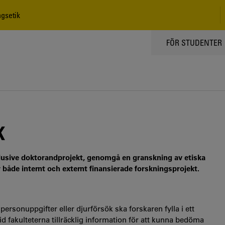
gsetik
TOPPMENY
FÖR STUDENTER
K
nklusive doktorandprojekt, genomgå en granskning av etiska
 både internt och externt finansierade forskningsprojekt.
ersonuppgifter eller djurförsök ska forskaren fylla i ett
vid fakulteterna tillräcklig information för att kunna bedöma