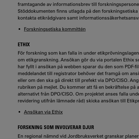
framtagande av informationsbrev till forskningspersone
Stöddokumenten finns utlagda på den forskningsetiska k
kontakta etikrådgivare samt informationssäkerhetsansva
Forskningsetiska kommittén
ETHIX
För forskning som kan falla in under etikprövningslagen 
om etikgranskning. Ansökan gör du via portalen Ethix
har fyllt i ansökan på webben sparar du den som PDF-fil 
meddelandet till registrator behöver det framgå om a
eller om den ska gå direkt till prefekt via DPO/CISO. An
rubriken på mejlet. Du kommer att få en bekräftelse på
alternativt från DPO/CISO. Om projektet anses falla unde
revidering utifrån lämnade råd) skicka ansökan till Eti
Ansökan via Ethix
FORSKNING SOM INVOLVERAR DJUR
En regional nämnd vid Jordbruksverket granskar planera