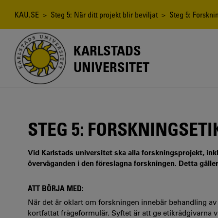
Hoppa
till
Länkstig
KAU.SE
>
Steg 5: När ditt projekt blir beviljat
> Steg 5: Forsknin
huvudinnehåll
KARLSTADS
UNIVERSITET
STEG 5: FORSKNINGSETI
Vid Karlstads universitet ska alla forskningsprojekt, i
överväganden i den föreslagna forskningen. Detta gäller
ATT BÖRJA MED:
När det är oklart om forskningen innebär behandling av p
kortfattat frågeformulär. Syftet är att ge etikrådgivarna 