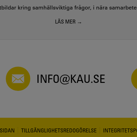
utbildar kring samhällsviktiga frågor, i nära samarbet
LÄS MER
INFO@KAU.SE
SIDAN
TILLGÄNGLIGHETSREDOGÖRELSE
INTEGRITETSP