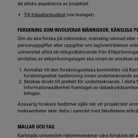
de etiska aspekterna av projektet.
Till frågeformuläret
(via Inslaget)
FORSKNING SOM INVOLVERAR MÄNNISKOR, KÄNSLIGA P
Om du ska forska på människor, mänsklig vävnad eller vi
personuppgifter eller uppgifter om lagöverträdelser enli
universitet alltid ett etikgodkännande från Etikprövning
omfattas av etikprövningslagen ska innan en ansökan s
Anmälas till den forskningsetiska kommittén vid Karl
forskningsetisk bedömning innan undertecknande av p
Skickas direkt till prefekt för undertecknande. I dett
informationssäkerhet framtaget av dataskyddsombud
bifogas.
Ansvarig forskare bedömer själv när ett projekt bör anm
tveksamheter sker detta i samråd med fakultetens etikr
MALLAR OCH FAQ
Karlstads universitet rekommenderar våra forskare att a