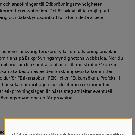
r och ansökningar till Etikprövningsmyndigheten.
ommitténs webbsida. Det är också alltid möjligt att
rig och dataskyddsombud för stöd i detta arbete.
behöver ansvarig forskare fylla i en fullständig ansökan
 som finns på Etikprövningsmyndighetens webbsida. När du
och mejlar den samt alla bilagor till
registrator@kau.se
. I
nsökan ska bedömas av den forskningsetiska kommittén
ge därför ”Etikansökan, FEK” eller ”Etikansökan, Prefekt” i
 att ansökan är mottagen av sekreteraren i kommittén
r etikprövningslagen är nästa steg att (efter eventuell
kprövningsmyndigheten för prövning.
de djurförsök. Forskningsstudien får inte påbörjas innan