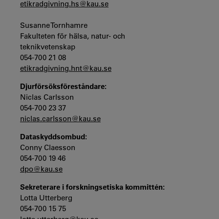
etikradgivning.hs@kau.se
Susanne Tornhamre
Fakulteten för hälsa, natur- och
teknikvetenskap
054-700 21 08
etikradgivning.hnt@kau.se
Djurförsöksföreståndare:
Niclas Carlsson
054-700 23 37
niclas.carlsson@kau.se
Dataskyddsombud:
Conny Claesson
054-700 19 46
dpo@kau.se
Sekreterare i forskningsetiska kommittén:
Lotta Utterberg
054-700 15 75