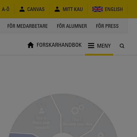
A-Ö
CANVAS
MITT KAU
ENGLISH
FÖR MEDARBETARE
FÖR ALUMNER
FÖR PRESS
FORSKARHANDBOK
MENY