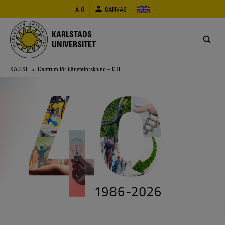
Hoppa
A-Ö
CANVAS
till
huvudinnehåll
KARLSTADS
UNIVERSITET
Länkstig
KAU.SE
> Centrum för tjänsteforskning – CTF