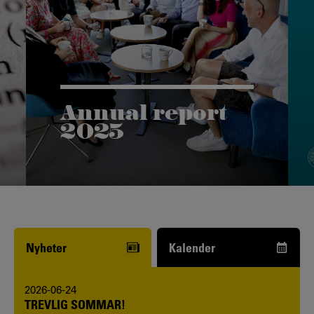
Annual report
2025
Vår årsrapport ger dig en inblick i vår
forskning och höjdpunkter från det
gångna året.
Nyheter
Kalender
2026-06-24
TREVLIG SOMMAR!