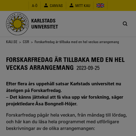
Hoppa
A-Ö
CANVAS
MITT KAU
till
huvudinnehåll
KARLSTADS
UNIVERSITET
Länkstig
KAU.SE
>
CSR
> Forskarfredag är tillbaka med en hel veckas arrangemang
FORSKARFREDAG ÄR TILLBAKA MED EN HEL
VECKAS ARRANGEMANG
2023-09-25
Efter flera års uppehåll satsar Karlstads universitet nu
återigen på Forskarfredag.
– Det känns jättekul att få visa upp vår forskning, säger
projektledare Åsa Bongnell-Höjer.
Forskarfredag pågår hela veckan, från måndag till lördag,
och här kan du läsa hela programmet med utförligare
beskrivningar av de olika arrangemangen: