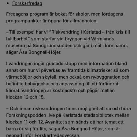
Forskarfredag
Fredagens program är bokat för skolor, men lördagens
programpunkter är öppna för allmänheten.
– Till exempel har vi ”Riskvandring i Karlstad – från kris till
hållbarhet” som startar vid bryggan vid Värmlands
museum på Sandgrundsudden och går i mål i Inre hamn,
säger Åsa Bongnell-Höjer.
I vandringen ingår guidade stopp med information bland
annat om hur vi påverkas av framtida klimatrisker så som
värmeböljor och skyfall, men också om nybyggnation och
befintlig bebyggelse och anpassning till ett förändrat
klimat. Vandringen är kostnadsfri och pågår mellan
klockan 13 och 15.
– Och innan riskvandringen finns möjlighet att se och höra
Forskningspodden live på Karlstads stadsbibliotek mellan
klockan 11 och 12. Avsnittet som sänds då har temat att
barn rör sig för lite, säger Åsa Bongnell-Höjer, som är
peppad inför Forskarfredagveckan.