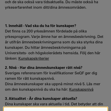
och de ska också vara tidsaktuella. Du måste också ha
yrkeserfarenhet inom ditt/dina ämnesområden.
1. Innehåll - Vad ska du ha för kunskaper?
Det finns ca 200 yrkesämnen fördelade på olika
yrkesprogram. Varje ämne har en ämnesbeskrivning. Det
är utifrån ämnesbeskrivningarna som du ska styrka dina
kunskaper. Du hittar ämnesbeskrivningarna på
Universitets- och högskolerådets hemsida. Följ den här
länken:
Kunskapskriterier
2. Nivå - Har dina ämneskunskaper rätt nivå?
Sveriges referensram för kvalifikationer SeQF ger dig
ramen för rätt kunskapsnivå.
Dina ämneskunskaper ska uppnå minst nivå 5. Läs mer
om den kunskapsnivå du ska ha här:
Kunskapsnivå
3. Aktualitet - Är dina kunskaper aktuella?
Dina kunskaper ska vara aktuella i tid. Det betyder att din
yrkesverksamhet i förhållande till det sökta ämnet inte får