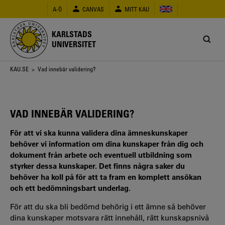
Hoppa
A-Ö
CANVAS
MITT KAU
till
huvudinnehåll
KARLSTADS
UNIVERSITET
Länkstig
KAU.SE
> Vad innebär validering?
VAD INNEBÄR VALIDERING?
För att vi ska kunna validera dina ämneskunskaper
behöver vi information om dina kunskaper från dig och
dokument från arbete och eventuell utbildning som
styrker dessa kunskaper. Det finns några saker du
behöver ha koll på för att ta fram en komplett ansökan
och ett bedömningsbart underlag.
För att du ska bli bedömd behörig i ett ämne så behöver
dina kunskaper motsvara rätt innehåll, rätt kunskapsnivå