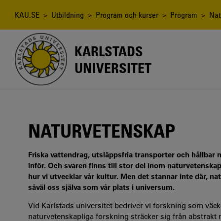
Hoppa
till
Länkstig
KAU.SE
>
Utbildning
>
Program och kurser
>
Program
> Nat
huvudinnehåll
KARLSTADS
UNIVERSITET
NATURVETENSKAP
Friska vattendrag, utsläppsfria transporter och hållbar
inför. Och svaren finns till stor del inom naturvetenskap
hur vi utvecklar vår kultur. Men det stannar inte där,
såväl oss själva som vår plats i universum.
Vid Karlstads universitet bedriver vi forskning som vä
naturvetenskapliga forskning sträcker sig från abstrakt m