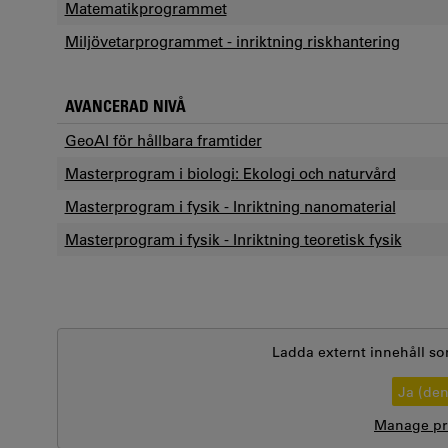
Matematikprogrammet
Miljövetarprogrammet - inriktning riskhantering
AVANCERAD NIVÅ
GeoAI för hållbara framtider
Masterprogram i biologi: Ekologi och naturvård
Masterprogram i fysik - Inriktning nanomaterial
Masterprogram i fysik - Inriktning teoretisk fysik
Ladda externt innehåll so
Ja (de
Manage pri