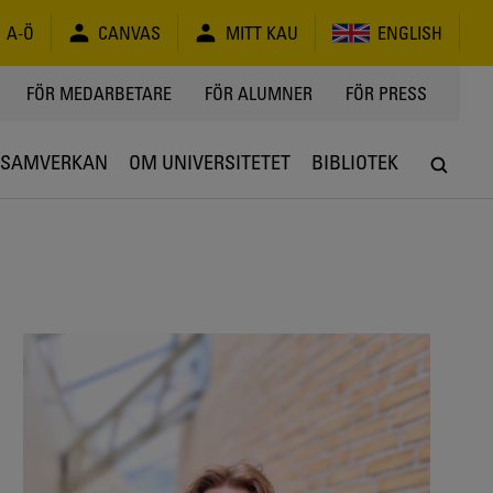
A-Ö
CANVAS
MITT KAU
ENGLISH
FÖR MEDARBETARE
FÖR ALUMNER
FÖR PRESS
SAMVERKAN
OM UNIVERSITETET
BIBLIOTEK