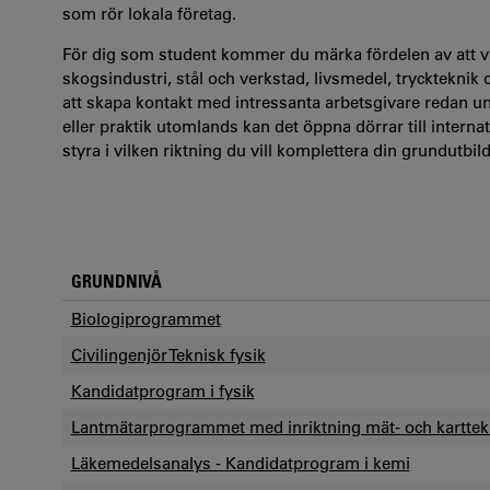
som rör lokala företag.
För dig som student kommer du märka fördelen av att vi 
skogsindustri, stål och verkstad, livsmedel, tryckteknik
att skapa kontakt med intressanta arbetsgivare redan u
eller praktik utomlands kan det öppna dörrar till internat
styra i vilken riktning du vill komplettera din grundutbil
GRUNDNIVÅ
Biologiprogrammet
Civilingenjör Teknisk fysik
Kandidatprogram i fysik
Lantmätarprogrammet med inriktning mät- och karttek
Läkemedelsanalys - Kandidatprogram i kemi