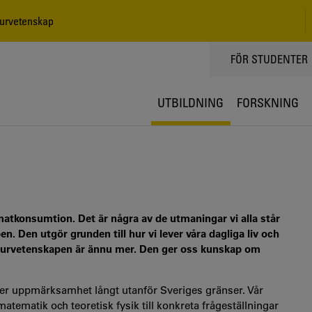
urvetenskap
TOPPMENY
FÖR STUDENTER
UTBILDNING
FORSKNING
 matkonsumtion. Det är några av de utmaningar vi alla står
en. Den utgör grunden till hur vi lever våra dagliga liv och
 naturvetenskapen är ännu mer. Den ger oss kunskap om
cker uppmärksamhet långt utanför Sveriges gränser. Vår
atematik och teoretisk fysik till konkreta frågeställningar