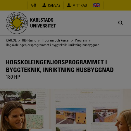
Hoppa
A-Ö
CANVAS
MITT KAU
till
huvudinnehåll
KARLSTADS
UNIVERSITET
Länkstig
KAU.SE
>
Utbildning
>
Program och kurser
>
Program
>
Högskoleingenjörsprogrammet i byggteknik, inriktning husbyggnad
HÖGSKOLEINGENJÖRSPROGRAMMET I
BYGGTEKNIK, INRIKTNING HUSBYGGNAD
180 HP