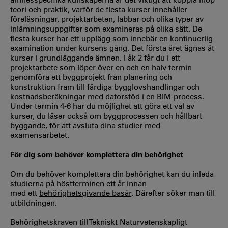
teori och praktik, varför de flesta kurser innehåller
föreläsningar, projektarbeten, labbar och olika typer av
inlämningsuppgifter som examineras på olika sätt. De
flesta kurser har ett upplägg som innebär en kontinuerlig
examination under kursens gång. Det första året ägnas åt
kurser i grundläggande ämnen. I åk 2 får du i ett
projektarbete som löper över en och en halv termin
genomföra ett byggprojekt från planering och
konstruktion fram till färdiga bygglovshandlingar och
kostnadsberäkningar med datorstöd i en BIM-process.
Under termin 4-6 har du möjlighet att göra ett val av
kurser, du läser också om byggprocessen och hållbart
byggande, för att avsluta dina studier med
examensarbetet.
För dig som behöver komplettera din behörighet
Om du behöver komplettera din behörighet kan du inleda
studierna på höstterminen ett år innan
med ett
behörighetsgivande basår
. Därefter söker man till
utbildningen.
Behörighetskraven till Tekniskt Naturvetenskapligt