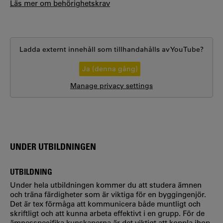
Läs mer om behörighetskrav
Ladda externt innehåll som tillhandahålls av
YouTube
?
Ja (denna gång)
Manage privacy settings
UNDER UTBILDNINGEN
UTBILDNING
Under hela utbildningen kommer du att studera ämnen
och träna färdigheter som är viktiga för en byggingenjör.
Det är tex förmåga att kommunicera både muntligt och
skriftligt och att kunna arbeta effektivt i en grupp. För de
ämnesspecifika kunskaperna är det viktigt att koppla ihop