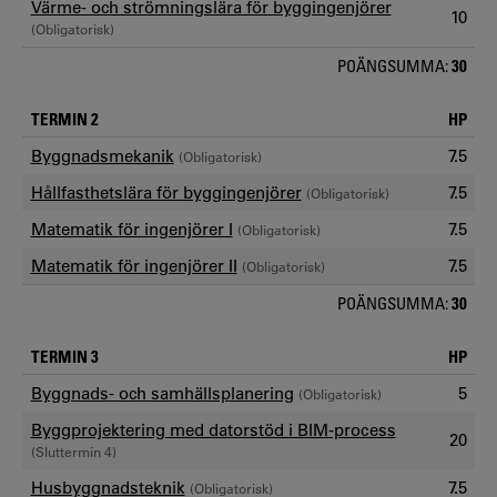
Värme- och strömningslära för byggingenjörer
10
(Obligatorisk)
POÄNGSUMMA:
30
TERMIN 2
HP
Byggnadsmekanik
7.5
(Obligatorisk)
Hållfasthetslära för byggingenjörer
7.5
(Obligatorisk)
Matematik för ingenjörer I
7.5
(Obligatorisk)
Matematik för ingenjörer II
7.5
(Obligatorisk)
POÄNGSUMMA:
30
TERMIN 3
HP
Byggnads- och samhällsplanering
5
(Obligatorisk)
Byggprojektering med datorstöd i BIM-process
20
(Sluttermin 4)
Husbyggnadsteknik
7.5
(Obligatorisk)