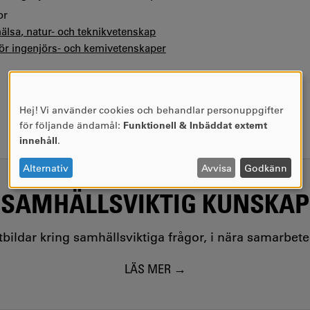
or
hälsa, natur- och teknikvetenskap
för ingenjörs- och kemivetenskaper
Hej! Vi använder cookies och behandlar personuppgifter
ANVÄNDNING
för följande ändamål:
Funktionell & Inbäddat externt
AV
innehåll
.
PERSONUPPGIFTER
OCH
Alternativ
Avvisa
Godkänn
COOKIES
SAMHÄLLSVIKTIG KUNSKAP
utbildar kring samhällsviktiga frågor, i nära samarbet
LÄS MER