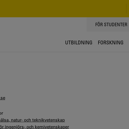
TOPPMENY
FÖR STUDENTER
UTBILDNING
FORSKNING
.se
or
hälsa, natur- och teknikvetenskap
för ingenjörs- och kemivetenskaper