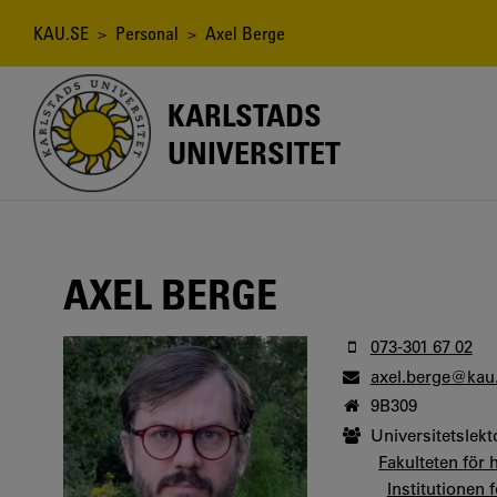
Hoppa
till
Länkstig
KAU.SE
>
Personal
> Axel Berge
huvudinnehåll
KARLSTADS
UNIVERSITET
AXEL BERGE
073-301 67 02
axel.berge@kau
9B309
Universitetslekt
Fakulteten för 
Institutionen 