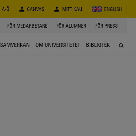
A-Ö
CANVAS
MITT KAU
ENGLISH
FÖR MEDARBETARE
FÖR ALUMNER
FÖR PRESS
SAMVERKAN
OM UNIVERSITETET
BIBLIOTEK