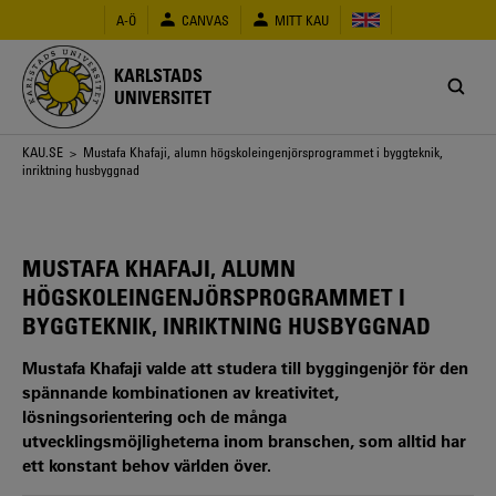
Hoppa
A-Ö
CANVAS
MITT KAU
till
huvudinnehåll
KARLSTADS
UNIVERSITET
Länkstig
KAU.SE
> Mustafa Khafaji, alumn högskoleingenjörsprogrammet i byggteknik,
inriktning husbyggnad
MUSTAFA KHAFAJI, ALUMN
HÖGSKOLEINGENJÖRSPROGRAMMET I
BYGGTEKNIK, INRIKTNING HUSBYGGNAD
Mustafa Khafaji valde att studera till byggingenjör för den
spännande kombinationen av kreativitet,
lösningsorientering och de många
utvecklingsmöjligheterna inom branschen, som alltid har
ett konstant behov världen över.