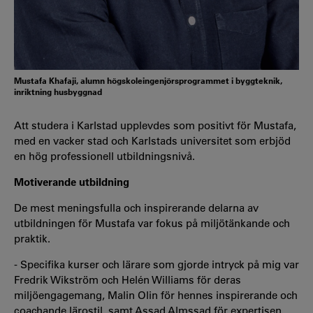
Mustafa Khafaji, alumn högskoleingenjörsprogrammet i byggteknik,
inriktning husbyggnad
Att studera i Karlstad upplevdes som positivt för Mustafa,
med en vacker stad och Karlstads universitet som erbjöd
en hög professionell utbildningsnivå.
Motiverande utbildning
De mest meningsfulla och inspirerande delarna av
utbildningen för Mustafa var fokus på miljötänkande och
praktik.
- Specifika kurser och lärare som gjorde intryck på mig var
Fredrik Wikström och Helén Williams för deras
miljöengagemang, Malin Olin för hennes inspirerande och
coachande lärostil, samt Assad Almssad för expertisen