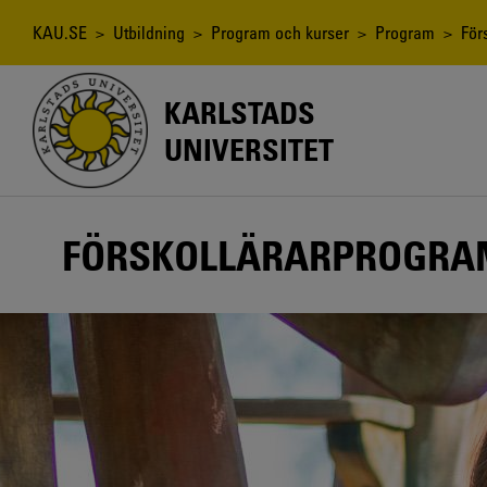
Hoppa
till
Länkstig
KAU.SE
>
Utbildning
>
Program och kurser
>
Program
> Förs
huvudinnehåll
KARLSTADS
UNIVERSITET
FÖRSKOLLÄRARPROGR