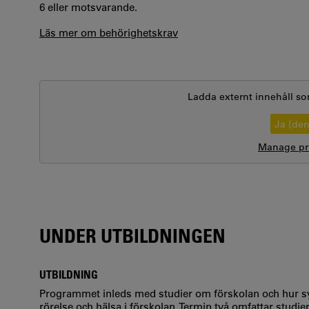
6 eller motsvarande.
Läs mer om behörighetskrav
Ladda externt innehåll so
Ja (de
Manage pri
UNDER UTBILDNINGEN
UTBILDNING
Programmet inleds med studier om förskolan och hur s
rörelse och hälsa i förskolan. Termin två omfattar studi