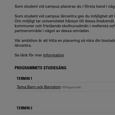
Som student vid campus placeras du i första hand i någ
Som student vid campus lärcentra ges du möjlighet att 
Om möjligt tar universitetet hänsyn till dessa önskemål.
kommuner och fristående skolhuvudmän i mellersta och s
partnerområde i något av dessa områden.
Vår ambition är att hitta en placering så nära din bost
lärcentra.
Se länk för mer
information
PROGRAMMETS STUDIEGÅNG
TERMIN 1
Tema Barn och Barndom
(Obligatorisk)
TERMIN 2