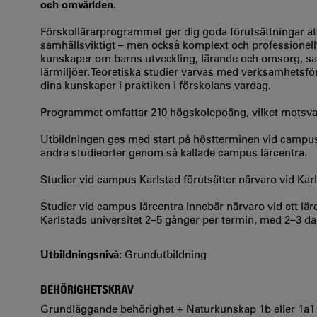
och omvärlden.
Förskollärarprogrammet ger dig goda förutsättningar att
samhällsviktigt – men också komplext och professionell
kunskaper om barns utveckling, lärande och omsorg, s
lärmiljöer. Teoretiska studier varvas med verksamhetsför
dina kunskaper i praktiken i förskolans vardag.
Programmet omfattar 210 högskolepoäng, vilket motsvarar
Utbildningen ges med start på höstterminen vid campus 
andra studieorter genom så kallade campus lärcentra.
Studier vid campus Karlstad förutsätter närvaro vid Kar
Studier vid campus lärcentra innebär närvaro vid ett lär
Karlstads universitet 2–5 gånger per termin, med 2–3 daga
Utbildningsnivå:
Grundutbildning
BEHÖRIGHETSKRAV
Grundläggande behörighet + Naturkunskap 1b eller 1a1 