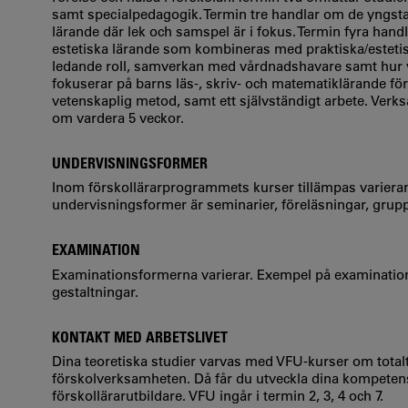
samt specialpedagogik. Termin tre handlar om de yngsta
lärande där lek och samspel är i fokus. Termin fyra han
estetiska lärande som kombineras med praktiska/estetis
ledande roll, samverkan med vårdnadshavare samt hur 
fokuserar på barns läs-, skriv- och matematiklärande för 
vetenskaplig metod, samt ett självständigt arbete. Verks
om vardera 5 veckor.
UNDERVISNINGSFORMER
Inom förskollärarprogrammets kurser tillämpas varier
undervisningsformer är seminarier, föreläsningar, grup
EXAMINATION
Examinationsformerna varierar. Exempel på examination
gestaltningar.
KONTAKT MED ARBETSLIVET
Dina teoretiska studier varvas med VFU-kurser om totalt
förskolverksamheten. Då får du utveckla dina kompetens
förskollärarutbildare. VFU ingår i termin 2, 3, 4 och 7.