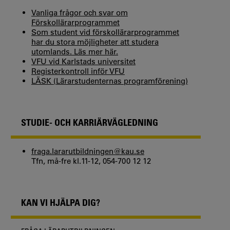
Vanliga frågor och svar om
Förskollärarprogrammet
Som student vid förskollärarprogrammet
har du stora möjligheter att studera
utomlands. Läs mer här.
VFU vid Karlstads universitet
Registerkontroll inför VFU
LÄSK (Lärarstudenternas programförening)
STUDIE- OCH KARRIÄRVÄGLEDNING
fraga.lararutbildningen@kau.se
Tfn, må-fre kl.11-12, 054-700 12 12
KAN VI HJÄLPA DIG?