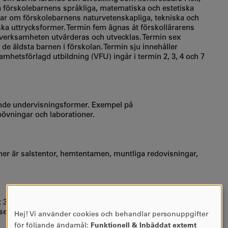
 förskolebarnens språkliga, matematiska och estetiska
dlar om förskolebarnens naturvetenskapliga, tekniska och
ka uttrycksformer. Termin fem ägnas åt förskollärarens
verksamheten utvärderas och utvecklas. Termin sex
de äldsta barnen i förskolan. Termin sju innehåller
amhetsförlagd utbildning (VFU) ingår i termin 2, 3, 4 och 7
ande undervisningsformer. Exempel på
pövningar och laborationer.
er är salstentor, hemtentamen, muntliga redovisningar,
 30 hp. VFU genomförs på helfart och dagtid i
er inom förskolläraryrket med stöd av en lokal
Hej! Vi använder cookies och behandlar personuppgifter
ANVÄNDNING
för följande ändamål:
Funktionell & Inbäddat externt