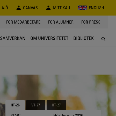
A-Ö
CANVAS
MITT KAU
ENGLISH
FÖR MEDARBETARE
FÖR ALUMNER
FÖR PRESS
SAMVERKAN
OM UNIVERSITETET
BIBLIOTEK
HT-26
VT-27
HT-27
Hösttermin 2026
START