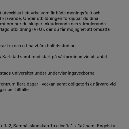
 utvecklas i ett yrke som är både meningsfullt och
t krävande. Under utbildningen fördjupar du dina
amt om hur du skapar inkluderande och stimulerande
lagd utbildning (VFU), där du får möjlighet att omsätta
 tre och ett halvt års heltidsstudier.
Karlstad samt med start på vårterminen vid ett antal
lstads universitet under undervisningsveckorna.
centrum flera dagar i veckan samt obligatorisk närvaro vid
r per tillfälle.
+ 1a2, Samhällskunskap 1b eller 1a1 + 1a2 samt Engelska