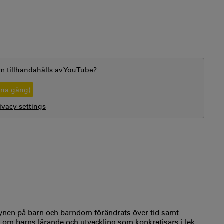
m tillhandahålls av
YouTube
?
nna gång)
vacy settings
ynen på barn och barndom förändrats över tid samt
er om barns lärande och utveckling som konkretisars i lek,