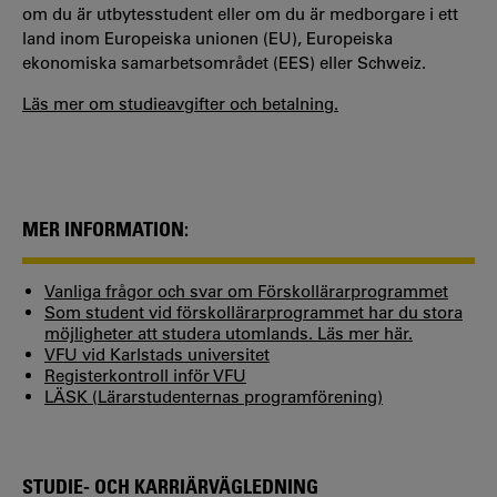
om du är utbytesstudent eller om du är medborgare i ett
land inom Europeiska unionen (EU), Europeiska
ekonomiska samarbetsområdet (EES) eller Schweiz.
Läs mer om studieavgifter och betalning.
MER INFORMATION:
Vanliga frågor och svar om Förskollärarprogrammet
Som student vid förskollärarprogrammet har du stora
möjligheter att studera utomlands. Läs mer här.
VFU vid Karlstads universitet
Registerkontroll inför VFU
LÄSK (Lärarstudenternas programförening)
STUDIE- OCH KARRIÄRVÄGLEDNING