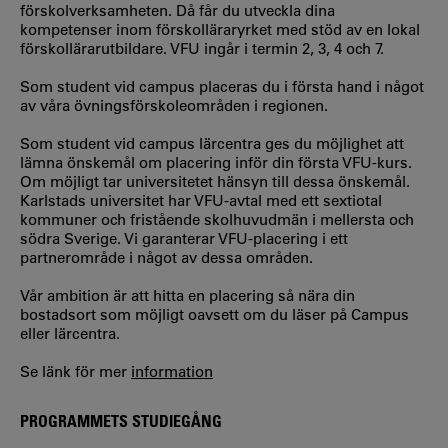
förskolverksamheten. Då får du utveckla dina
kompetenser inom förskolläraryrket med stöd av en lokal
förskollärarutbildare. VFU ingår i termin 2, 3, 4 och 7.
Som student vid campus placeras du i första hand i något
av våra övningsförskoleområden i regionen.
Som student vid campus lärcentra ges du möjlighet att
lämna önskemål om placering inför din första VFU-kurs.
Om möjligt tar universitetet hänsyn till dessa önskemål.
Karlstads universitet har VFU-avtal med ett sextiotal
kommuner och fristående skolhuvudmän i mellersta och
södra Sverige. Vi garanterar VFU-placering i ett
partnerområde i något av dessa områden.
Vår ambition är att hitta en placering så nära din
bostadsort som möjligt oavsett om du läser på Campus
eller lärcentra.
Se länk för mer
information
PROGRAMMETS STUDIEGÅNG