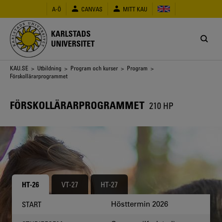
Hoppa
A-Ö
CANVAS
MITT KAU
till
huvudinnehåll
KARLSTADS
UNIVERSITET
Länkstig
KAU.SE
>
Utbildning
>
Program och kurser
>
Program
>
Förskollärarprogrammet
FÖRSKOLLÄRARPROGRAMMET
210 HP
HT-26
VT-27
HT-27
Hösttermin 2026
START