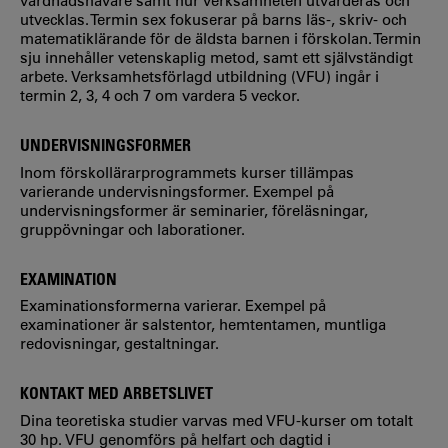
vårdnadshavare samt hur verksamheten utvärderas och
utvecklas. Termin sex fokuserar på barns läs-, skriv- och
matematiklärande för de äldsta barnen i förskolan. Termin
sju innehåller vetenskaplig metod, samt ett självständigt
arbete. Verksamhetsförlagd utbildning (VFU) ingår i
termin 2, 3, 4 och 7 om vardera 5 veckor.
UNDERVISNINGSFORMER
Inom förskollärarprogrammets kurser tillämpas
varierande undervisningsformer. Exempel på
undervisningsformer är seminarier, föreläsningar,
gruppövningar och laborationer.
EXAMINATION
Examinationsformerna varierar. Exempel på
examinationer är salstentor, hemtentamen, muntliga
redovisningar, gestaltningar.
KONTAKT MED ARBETSLIVET
Dina teoretiska studier varvas med VFU-kurser om totalt
30 hp. VFU genomförs på helfart och dagtid i