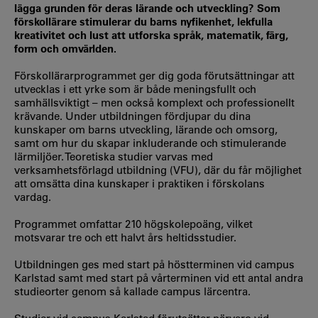
lägga grunden för deras lärande och utveckling? Som
förskollärare stimulerar du barns nyfikenhet, lekfulla
kreativitet och lust att utforska språk, matematik, färg,
form och omvärlden.
Förskollärarprogrammet ger dig goda förutsättningar att
utvecklas i ett yrke som är både meningsfullt och
samhällsviktigt – men också komplext och professionellt
krävande. Under utbildningen fördjupar du dina
kunskaper om barns utveckling, lärande och omsorg,
samt om hur du skapar inkluderande och stimulerande
lärmiljöer. Teoretiska studier varvas med
verksamhetsförlagd utbildning (VFU), där du får möjlighet
att omsätta dina kunskaper i praktiken i förskolans
vardag.
Programmet omfattar 210 högskolepoäng, vilket
motsvarar tre och ett halvt års heltidsstudier.
Utbildningen ges med start på höstterminen vid campus
Karlstad samt med start på vårterminen vid ett antal andra
studieorter genom så kallade campus lärcentra.