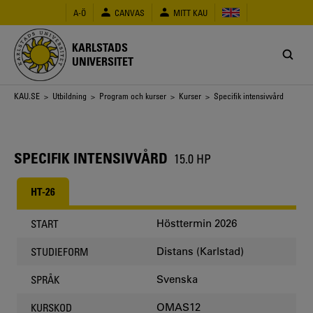
Hoppa
A-Ö
CANVAS
MITT KAU
till
huvudinnehåll
KARLSTADS
UNIVERSITET
Länkstig
KAU.SE
>
Utbildning
>
Program och kurser
>
Kurser
> Specifik intensivvård
SPECIFIK INTENSIVVÅRD
15.0 HP
HT-26
Hösttermin 2026
START
Distans (Karlstad)
STUDIEFORM
Svenska
SPRÅK
OMAS12
KURSKOD