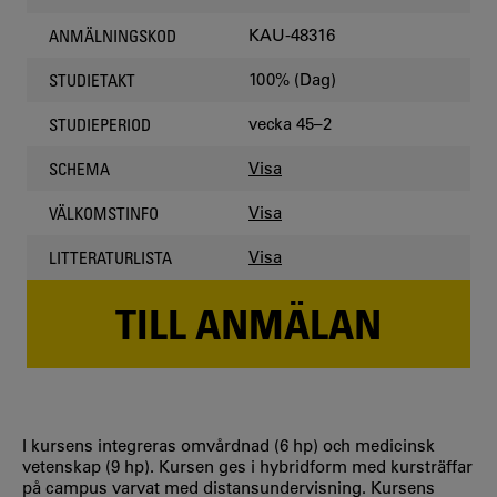
KAU-48316
ANMÄLNINGSKOD
100% (Dag)
STUDIETAKT
vecka 45–2
STUDIEPERIOD
Visa
SCHEMA
Visa
VÄLKOMSTINFO
Visa
LITTERATURLISTA
TILL ANMÄLAN
I kursens integreras omvårdnad (6 hp) och medicinsk
vetenskap (9 hp). Kursen ges i hybridform med kursträffar
på campus varvat med distansundervisning. Kursens