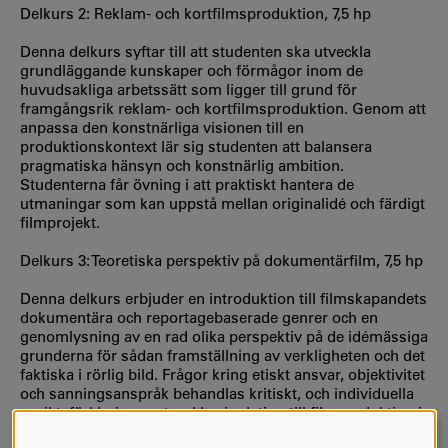
Delkurs 2: Reklam- och kortfilmsproduktion, 7,5 hp
Denna delkurs syftar till att studenten ska utveckla
grundläggande kunskaper och förmågor inom de
huvudsakliga arbetssätt som ligger till grund för
framgångsrik reklam- och kortfilmsproduktion. Genom att
anpassa den konstnärliga visionen till en
produktionskontext lär sig studenten att balansera
pragmatiska hänsyn och konstnärlig ambition.
Studenterna får övning i att praktiskt hantera de
utmaningar som kan uppstå mellan originalidé och färdigt
filmprojekt.
Delkurs 3: Teoretiska perspektiv på dokumentärfilm, 7,5 hp
Denna delkurs erbjuder en introduktion till filmskapandets
dokumentära och reportagebaserade genrer och en
genomlysning av en rad olika perspektiv på de idémässiga
grunderna för sådan framställning av verkligheten och det
faktiska i rörlig bild. Frågor kring etiskt ansvar, objektivitet
och sanningsanspråk behandlas kritiskt, och individuella
avsiktsförklaringar utvecklas i relation till filmproduktion i
praktiken.