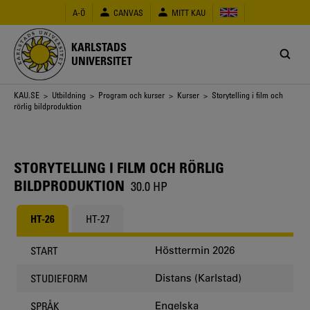
Hoppa
A-Ö
CANVAS
MITT KAU
till
huvudinnehåll
KARLSTADS
UNIVERSITET
Länkstig
KAU.SE
>
Utbildning
>
Program och kurser
>
Kurser
> Storytelling i film och
rörlig bildproduktion
STORYTELLING I FILM OCH RÖRLIG
BILDPRODUKTION
30.0 HP
HT-26
HT-27
Hösttermin 2026
START
Distans (Karlstad)
STUDIEFORM
Engelska
SPRÅK