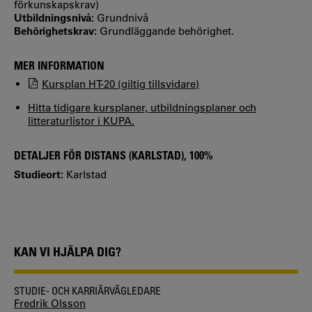
förkunskapskrav)
Utbildningsnivå:
Grundnivå
Behörighetskrav:
Grundläggande behörighet.
MER INFORMATION
Kursplan HT-20 (giltig tillsvidare)
Hitta tidigare kursplaner, utbildningsplaner och
litteraturlistor i KUPA.
DETALJER FÖR DISTANS (KARLSTAD), 100%
Studieort:
Karlstad
KAN VI HJÄLPA DIG?
STUDIE- OCH KARRIÄRVÄGLEDARE
Fredrik Olsson