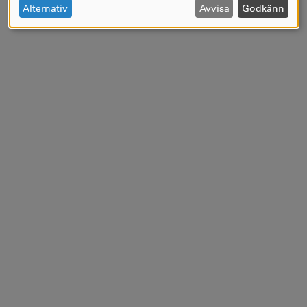
OCH
Alternativ
Avvisa
Godkänn
COOKIES