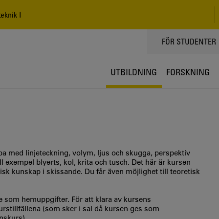
eknik I
TOPPMENY
FÖR STUDENTER
UTBILDNING
FORSKNING
bba med linjeteckning, volym, ljus och skugga, perspektiv
 exempel blyerts, kol, krita och tusch. Det här är kursen
sk kunskap i skissande. Du får även möjlighet till teoretisk
e som hemuppgifter. För att klara av kursens
stillfällena (som sker i sal då kursen ges som
nskurs).