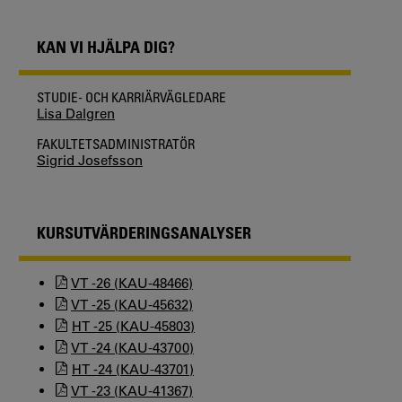
KAN VI HJÄLPA DIG?
STUDIE- OCH KARRIÄRVÄGLEDARE
Lisa Dalgren
FAKULTETSADMINISTRATÖR
Sigrid Josefsson
KURSUTVÄRDERINGSANALYSER
VT -26 (KAU-48466)
VT -25 (KAU-45632)
HT -25 (KAU-45803)
VT -24 (KAU-43700)
HT -24 (KAU-43701)
VT -23 (KAU-41367)