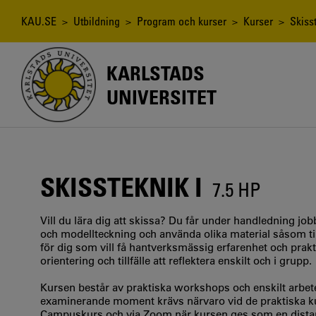
Hoppa
till
Länkstig
KAU.SE
>
Utbildning
>
Program och kurser
>
Kurser
> Skisst
huvudinnehåll
KARLSTADS
UNIVERSITET
SKISSTEKNIK I
7.5 HP
Vill du lära dig att skissa? Du får under handledning jo
och modellteckning och använda olika material såsom till
för dig som vill få hantverksmässig erfarenhet och prakti
orientering och tillfälle att reflektera enskilt och i grupp.
Kursen består av praktiska workshops och enskilt arbet
examinerande moment krävs närvaro vid de praktiska kur
Campuskurs och via Zoom när kursen ges som en dista