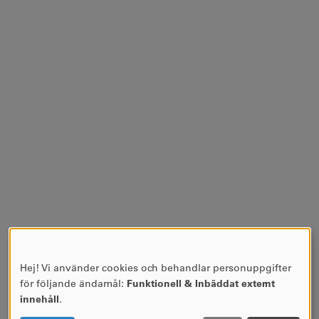
Hej! Vi använder cookies och behandlar personuppgifter
ANVÄNDNING
för följande ändamål:
Funktionell & Inbäddat externt
AV
innehåll
.
PERSONUPPGIFTER