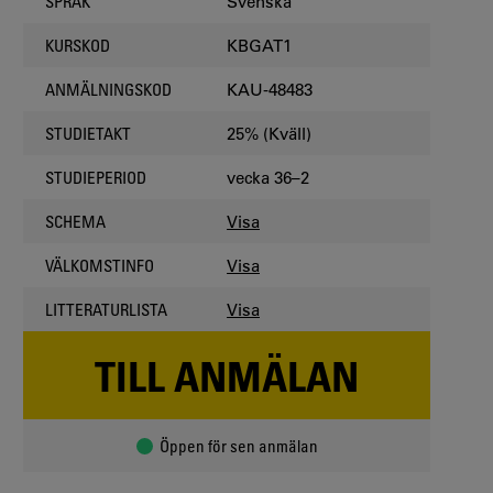
Svenska
SPRÅK
KBGAT1
KURSKOD
KAU-48483
ANMÄLNINGSKOD
25% (Kväll)
STUDIETAKT
vecka 36–2
STUDIEPERIOD
Visa
SCHEMA
Visa
VÄLKOMSTINFO
Visa
LITTERATURLISTA
TILL ANMÄLAN
Öppen för sen anmälan