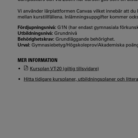
Vi använder lärplattformen Canvas vilket innebär att d
mellan kurstillfällena. Inlämningsuppgifter kommer ocks
Fördjupningsnivå:
G1N (har endast gymnasiala förkuns
Utbildningsnivå:
Grundnivå
Behörighetskrav:
Grundläggande behörighet.
Urval:
Gymnasiebetyg/Högskoleprov/Akademiska poän
MER INFORMATION
Kursplan VT-20 (giltig tillsvidare)
Hitta tidigare kursplaner, utbildningsplaner och litter