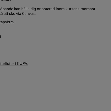
u löpande kan hålla dig orienterad inom kursens moment
å att ske via Canvas.
kapskrav)
g
aturlistor i KUPA.