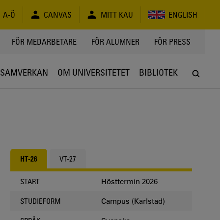
A-Ö
CANVAS
MITT KAU
ENGLISH
FÖR MEDARBETARE
FÖR ALUMNER
FÖR PRESS
SAMVERKAN
OM UNIVERSITETET
BIBLIOTEK
HT-26
VT-27
Hösttermin 2026
START
Campus (Karlstad)
STUDIEFORM