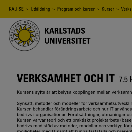
Hoppa
till
Länkstig
KAU.SE
>
Utbildning
>
Program och kurser
>
Kurser
> Verks
huvudinnehåll
KARLSTADS
UNIVERSITET
VERKSAMHET OCH IT
7.5
Kursens syfte är att belysa kopplingen mellan verksamhe
Synsätt, metoder och modeller för verksamhetsutvecklin
Kursen behandlar förändringsarbete och hur IT används
bedrivs i organisationer. Förutsättningar, utmaningar 
Kursen varvar teori och ett praktiskt projektarbete (ba
bedrivs med stöd av metoder, modeller och verktyg för 
möjligheter med IT samt att kunna fastställa och presen