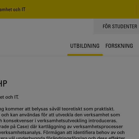
amhet och IT
TOPPMENY
FÖR STUDENTER
UTBILDNING
FORSKNING
 HP
t och IT.
g kommer att belysas såväl teoretiskt som praktiskt.
 och kan användas för att utveckla den verksamhet som
och konsekvenser i verksamhetsutveckling introduceras.
serade på Case) där kartläggning av verksamhetsprocesser
verksamhetsanalys. Förmågan att identifiera behov av och
tera väl underbyggda förändringsförslag och dess effekter