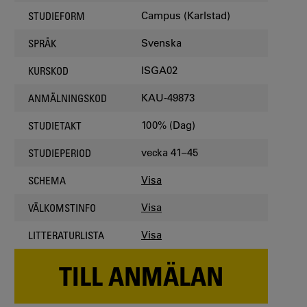
Campus (Karlstad)
STUDIEFORM
Svenska
SPRÅK
ISGA02
KURSKOD
KAU-49873
ANMÄLNINGSKOD
100% (Dag)
STUDIETAKT
vecka 41–45
STUDIEPERIOD
Visa
SCHEMA
Visa
VÄLKOMSTINFO
Visa
LITTERATURLISTA
TILL ANMÄLAN