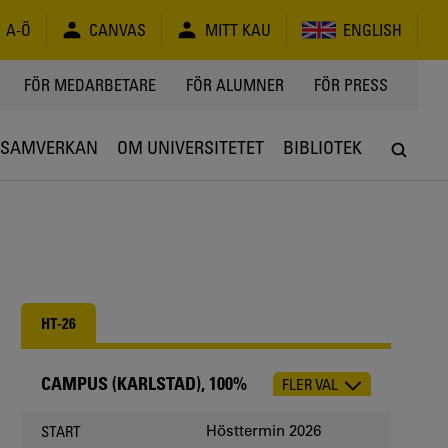
A-Ö
CANVAS
MITT KAU
ENGLISH
FÖR MEDARBETARE
FÖR ALUMNER
FÖR PRESS
SAMVERKAN
OM UNIVERSITETET
BIBLIOTEK
HT-26
CAMPUS (KARLSTAD), 100%
FLER VAL
CHOOSE
OCCASION
Hösttermin 2026
START