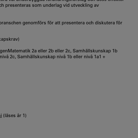
ch presenteras som underlag vid utveckling av
-branschen genomförs för att presentera och diskutera för
kapskrav)
enMatematik 2a eller 2b eller 2c, Samhällskunskap 1b
r nivå 2c, Samhällskunskap nivå 1b eller nivå 1a1 +
i
(läses år 1)