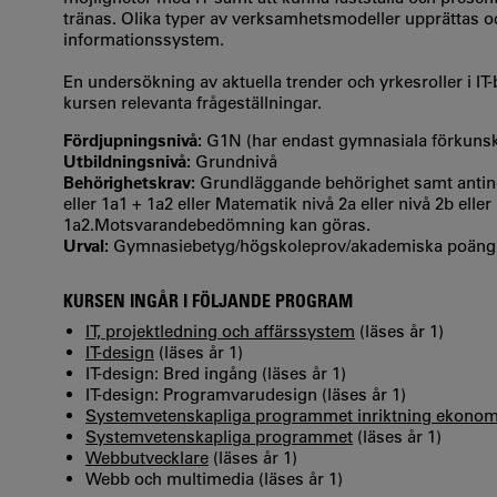
tränas. Olika typer av verksamhetsmodeller upprättas o
informationssystem.
En undersökning av aktuella trender och yrkesroller i IT
kursen relevanta frågeställningar.
Fördjupningsnivå:
G1N (har endast gymnasiala förkuns
Utbildningsnivå:
Grundnivå
Behörighetskrav:
Grundläggande behörighet samt anting
eller 1a1 + 1a2 eller Matematik nivå 2a eller nivå 2b elle
1a2.Motsvarandebedömning kan göras.
Urval:
Gymnasiebetyg/högskoleprov/akademiska poäng
KURSEN INGÅR I FÖLJANDE PROGRAM
IT, projektledning och affärssystem
(läses år 1)
IT-design
(läses år 1)
IT-design: Bred ingång (läses år 1)
IT-design: Programvarudesign (läses år 1)
Systemvetenskapliga programmet inriktning ekonom
Systemvetenskapliga programmet
(läses år 1)
Webbutvecklare
(läses år 1)
Webb och multimedia (läses år 1)