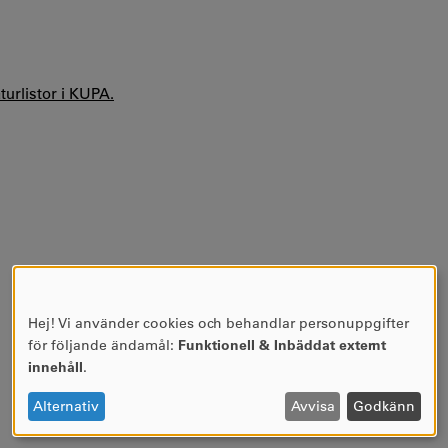
aturlistor i KUPA.
Hej! Vi använder cookies och behandlar personuppgifter
ANVÄNDNING
för följande ändamål:
Funktionell & Inbäddat externt
AV
innehåll
.
PERSONUPPGIFTER
OCH
Alternativ
Avvisa
Godkänn
COOKIES