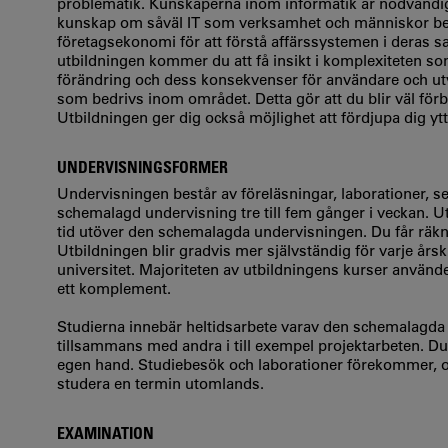
problematik. Kunskaperna inom informatik är nödvändig
kunskap om såväl IT som verksamhet och människor b
företagsekonomi för att förstå affärssystemen i deras
utbildningen kommer du att få insikt i komplexiteten som
förändring och dess konsekvenser för användare och utve
som bedrivs inom området. Detta gör att du blir väl förb
Utbildningen ger dig också möjlighet att fördjupa dig y
UNDERVISNINGSFORMER
Undervisningen består av föreläsningar, laborationer, s
schemalagd undervisning tre till fem gånger i veckan. U
tid utöver den schemalagda undervisningen. Du får räk
Utbildningen blir gradvis mer självständig för varje års
universitet. Majoriteten av utbildningens kurser använ
ett komplement.
Studierna innebär heltidsarbete varav den schemalagda d
tillsammans med andra i till exempel projektarbeten. Du
egen hand. Studiebesök och laborationer förekommer, och
studera en termin utomlands.
EXAMINATION