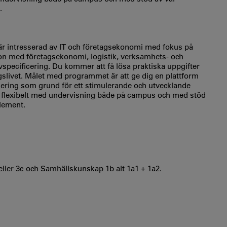
.
är intresserad av IT och företagsekonomi med fokus på
ion med företagsekonomi, logistik, verksamhets- och
avspecificering. Du kommer att få lösa praktiska uppgifter
slivet. Målet med programmet är att ge dig en plattform
sering som grund för ett stimulerande och utvecklande
ier flexibelt med undervisning både på campus och med stöd
lement.
ller 3c och Samhällskunskap 1b alt 1a1 + 1a2.