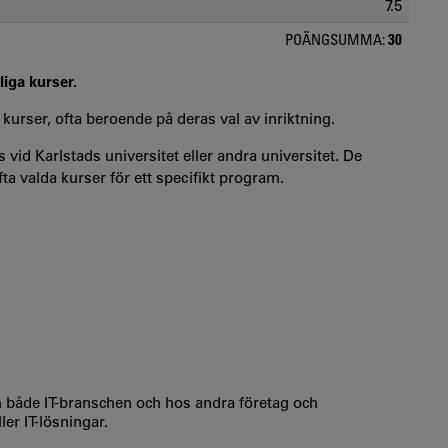
7.5
POÄNGSUMMA:
30
liga kurser.
 kurser, ofta beroende på deras val av inriktning.
 vid Karlstads universitet eller andra universitet. De
a valda kurser för ett specifikt program.
om både IT-branschen och hos andra företag och
ler IT-lösningar.