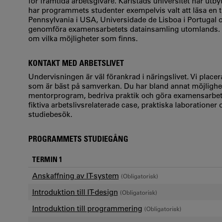
för framtida arbetsgivare. Karlstads universitet har utby
har programmets studenter exempelvis valt att läsa en 
Pennsylvania i USA, Universidade de Lisboa i Portugal och
genomföra examensarbetets datainsamling utomlands. På 
om vilka möjligheter som finns.
KONTAKT MED ARBETSLIVET
Undervisningen är väl förankrad i näringslivet. Vi plac
som är bäst på samverkan. Du har bland annat möjlighet 
mentorprogram, bedriva praktik och göra examensarbete
fiktiva arbetslivsrelaterade case, praktiska laborationer 
studiebesök.
PROGRAMMETS STUDIEGÅNG
TERMIN 1
Anskaffning av IT-system
(Obligatorisk)
Introduktion till IT-design
(Obligatorisk)
Introduktion till programmering
(Obligatorisk)