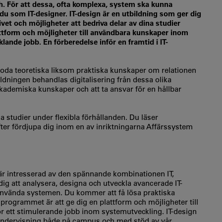
h. För att dessa, ofta komplexa, system ska kunna
du som IT-designer. IT-design är en utbildning som ger dig
vet och möjligheter att bedriva delar av dina studier
tform och möjligheter till användbara kunskaper inom
lande jobb. En förberedelse inför en framtid i IT-
goda teoretiska liksom praktiska kunskaper om relationen
dningen behandlas digitalisering från dessa olika
akademiska kunskaper och att ta ansvar för en hållbar
na studier under flexibla förhållanden. Du läser
ter fördjupa dig inom en av inriktningarna Affärssystem
är intresserad av den spännande kombinationen IT,
 att analysera, designa och utveckla avancerade IT-
nvända systemen. Du kommer att få lösa praktiska
 programmet är att ge dig en plattform och möjligheter till
 ett stimulerande jobb inom systemutveckling. IT-design
d undervisning både på campus och med stöd av vår