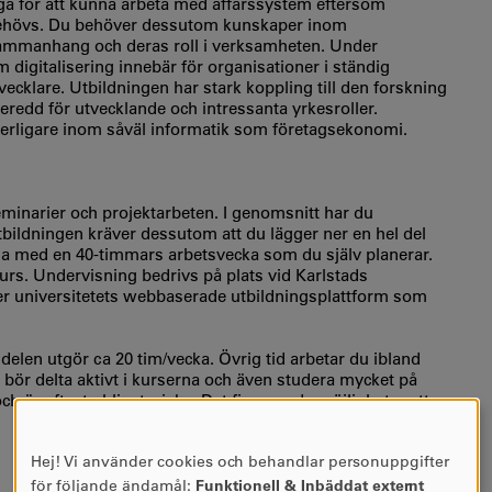
a för att kunna arbeta med affärssystem eftersom
ehövs. Du behöver dessutom kunskaper inom
 sammanhang och deras roll i verksamheten. Under
 digitalisering innebär för organisationer i ständig
cklare. Utbildningen har stark koppling till den forskning
eredd för utvecklande och intressanta yrkesroller.
tterligare inom såväl informatik som företagsekonomi.
eminarier och projektarbeten. I genomsnitt har du
tbildningen kräver dessutom att du lägger ner en hel del
na med en 40-timmars arbetsvecka som du själv planerar.
kurs. Undervisning bedrivs på plats vid Karlstads
der universitetets webbaserade utbildningsplattform som
elen utgör ca 20 tim/vecka. Övrig tid arbetar du ibland
 bör delta aktivt i kurserna och även studera mycket på
 är oftast obligatoriska. Det finns goda möjligheter att
Hej! Vi använder cookies och behandlar personuppgifter
ANVÄNDNING
för följande ändamål:
Funktionell & Inbäddat externt