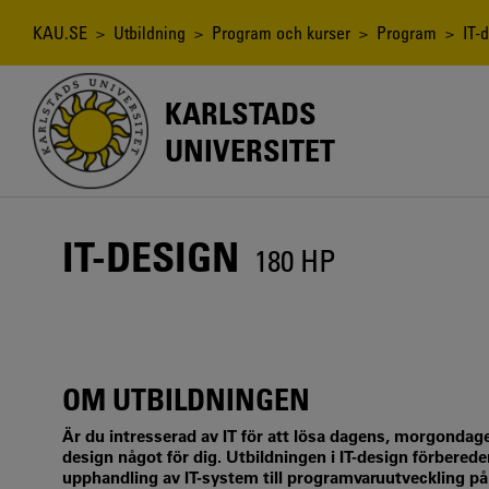
Hoppa
till
Länkstig
KAU.SE
>
Utbildning
>
Program och kurser
>
Program
> IT-d
huvudinnehåll
KARLSTADS
UNIVERSITET
IT-DESIGN
180 HP
OM UTBILDNINGEN
Är du intresserad av IT för att lösa dagens, morgondag
design något för dig. Utbildningen i IT-design förberede
upphandling av IT-system till programvaruutveckling på 