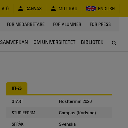
A-Ö
CANVAS
MITT KAU
ENGLISH
FÖR MEDARBETARE
FÖR ALUMNER
FÖR PRESS
SAMVERKAN
OM UNIVERSITETET
BIBLIOTEK
HT-26
Hösttermin 2026
START
Campus (Karlstad)
STUDIEFORM
Svenska
SPRÅK