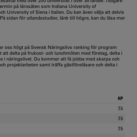
tesavtal med över 200 universitet i över 35 länder. Tidigare
termin på lärosäten som Indiana University of
 University of Siena i Italien. Du kan även välja att delvis
sidan för utlandsstudier, länk till högre, kan du läsa mer
erar oss högt på Svensk Näringslivs ranking för program
att delta på frukost- och lunchmöten med företag, delta i
 i näringslivet. Du kommer att få jobba med skarpa och
och projektarbeten samt träffa gästföreläsare och delta i
HP
7.5
7.5
7.5