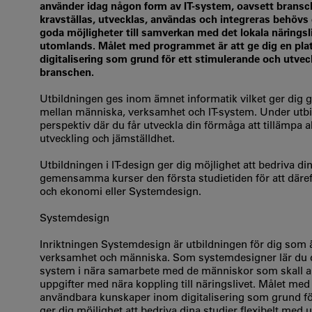
använder idag någon form av IT-system, oavsett bransc
kravställas, utvecklas, användas och integreras behövs 
goda möjligheter till samverkan med det lokala näringsli
utomlands. Målet med programmet är att ge dig en plat
digitalisering som grund för ett stimulerande och utveck
branschen.
Utbildningen ges inom ämnet informatik vilket ger dig 
mellan människa, verksamhet och IT-system. Under utbil
perspektiv där du får utveckla din förmåga att tillämpa 
utveckling och jämställdhet.
Utbildningen i IT-design ger dig möjlighet att bedriva di
gemensamma kurser den första studietiden för att däref
och ekonomi eller Systemdesign.
Systemdesign
Inriktningen Systemdesign är utbildningen för dig som 
verksamhet och människa. Som systemdesigner lär du dig
system i nära samarbete med de människor som skall a
uppgifter med nära koppling till näringslivet. Målet med
användbara kunskaper inom digitalisering som grund för
ger dig möjlighet att bedriva dina studier flexibelt me