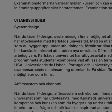
Examinationsformerna varierar mellan kurser, och kan 
inlämningsuppgifter eller hemtentamen. Examination sker
UTLANDSSTUDIER
Systemdesign
När du läser IT-design: systemdesign finns möjlighet att 
har utbytesavtal med Karlstads universitet. Med en ut
som du bygger upp under utbildningen, förbättrar dina f
blir kanske inspirerad att studera nya områden. Därmed g
arbetsgivare. Karlstads universitet har utbytesavtal med 
programmets studenter exempelvis valt att läsa en termi
USA, Universidade de Lisboa i Portugal och University of
examensarbetets datainsamling utomlands. På sidan för u
möjligheter som finns.
Affärssystem och ekonomi
När du läser IT-design: affärssystem och ekonomi finns mö
universitet som har utbytesavtal med Karlstads universi
kompetens och kunskap som du bygger upp under utbildn
interkulturella frågor och blir kanske inspirerad att st