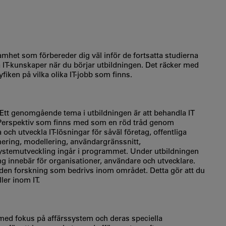
mhet som förbereder dig väl inför de fortsatta studierna
 IT-kunskaper när du börjar utbildningen. Det räcker med
yfiken på vilka olika IT-jobb som finns.
 Ett genomgående tema i utbildningen är att behandla IT
 Perspektiv som finns med som en röd tråd genom
och utveckla IT-lösningar för såväl företag, offentliga
ering, modellering, användargränssnitt,
systemutveckling ingår i programmet. Under utbildningen
ng innebär för organisationer, användare och utvecklare.
 den forskning som bedrivs inom området. Detta gör att du
ler inom IT.
 med fokus på affärssystem och deras speciella