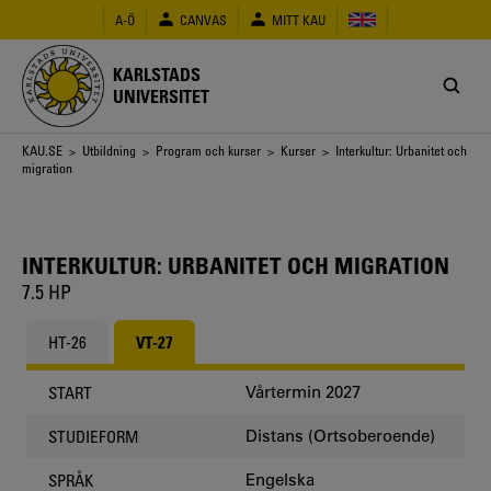
Hoppa
A-Ö
CANVAS
MITT KAU
till
huvudinnehåll
KARLSTADS
UNIVERSITET
Länkstig
KAU.SE
>
Utbildning
>
Program och kurser
>
Kurser
> Interkultur: Urbanitet och
migration
INTERKULTUR: URBANITET OCH MIGRATION
7.5 HP
HT-26
VT-27
Vårtermin 2027
START
Distans (Ortsoberoende)
STUDIEFORM
Engelska
SPRÅK