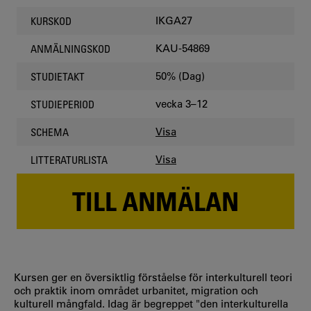
IKGA27
KURSKOD
KAU-54869
ANMÄLNINGSKOD
50% (Dag)
STUDIETAKT
vecka 3–12
STUDIEPERIOD
Visa
SCHEMA
Visa
LITTERATURLISTA
TILL ANMÄLAN
Kursen ger en översiktlig förståelse för interkulturell teori
och praktik inom området urbanitet, migration och
kulturell mångfald. Idag är begreppet "den interkulturella