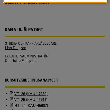
COOKIES
Studieort:
Ortsoberoende
KAN VI HJÄLPA DIG?
STUDIE- OCH KARRIÄRVÄGLEDARE
Lisa Dalgren
FAKULTETSADMINISTRATÖR
Charlotte Fallqvist
KURSUTVÄRDERINGSANALYSER
VT -26 (KAU-47380)
VT -25 (KAU-45741)
HT -24 (KAU-45607)