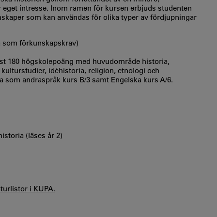
er eget intresse. Inom ramen för kursen erbjuds studenten
nskaper som kan användas för olika typer av fördjupningar
å som förkunskapskrav)
st 180 högskolepoäng med huvudområde historia,
kulturstudier, idéhistoria, religion, etnologi och
ka som andraspråk kurs B/3 samt Engelska kurs A/6.
storia (läses år 2)
aturlistor i KUPA.