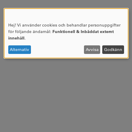
Hej! Vi använder cookies och behandlar personuppgifter
ANVÄNDNING
för följande ändamål:
Funktionell & Inbäddat externt
AV
innehåll
.
PERSONUPPGIFTER
OCH
Alternativ
Avvisa
Godkänn
COOKIES