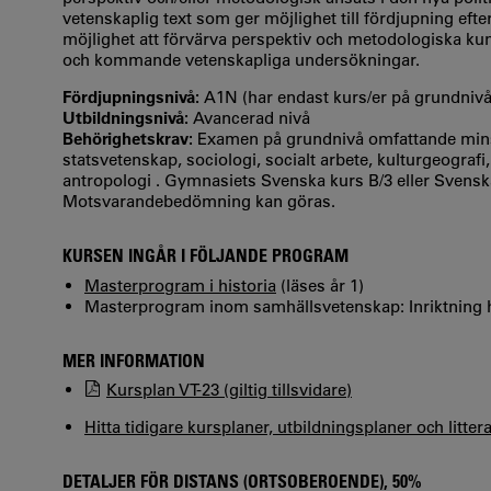
vetenskaplig text som ger möjlighet till fördjupning eft
möjlighet att förvärva perspektiv och metodologiska ku
och kommande vetenskapliga undersökningar.
Fördjupningsnivå:
A1N (har endast kurs/er på grundniv
Utbildningsnivå:
Avancerad nivå
Behörighetskrav:
Examen på grundnivå omfattande min
statsvetenskap, sociologi, socialt arbete, kulturgeografi, 
antropologi . Gymnasiets Svenska kurs B/3 eller Svens
Motsvarandebedömning kan göras.
KURSEN INGÅR I FÖLJANDE PROGRAM
Masterprogram i historia
(läses år 1)
Masterprogram inom samhällsvetenskap: Inriktning hi
MER INFORMATION
Kursplan VT-23 (giltig tillsvidare)
Hitta tidigare kursplaner, utbildningsplaner och litter
DETALJER FÖR DISTANS (ORTSOBEROENDE), 50%