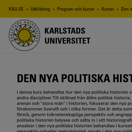
Hoppa
till
Länkstig
KAU.SE
>
Utbildning
>
Program och kurser
>
Kurser
> Den ny
huvudinnehåll
KARLSTADS
UNIVERSITET
DEN NYA POLITISKA HIS
I denna kurs behandlas hur den nya politiska historien 
andra discipliner. Till skillnad från äldre politisk histo
arenan och "stora män" i historien, fokuserar den nya poli
förekommer överallt och i olika former. Det är detta so
förstå, genom tvärvetenskapliga perspektiv och angrepp
politiska historien belyses och sätts in i sitt historio
ansatser i den nya politiska historien behandlas i kursen
perspektiv och/eller metodologisk ansats i den nya poli