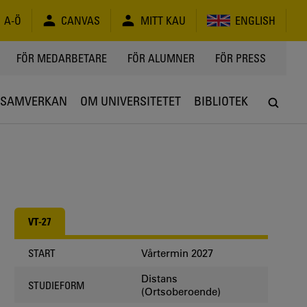
A-Ö
CANVAS
MITT KAU
ENGLISH
FÖR MEDARBETARE
FÖR ALUMNER
FÖR PRESS
SAMVERKAN
OM UNIVERSITETET
BIBLIOTEK
VT-27
Vårtermin 2027
START
Distans
STUDIEFORM
(Ortsoberoende)