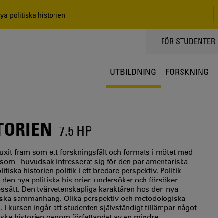
a politiska historien
TOPPMENY
FÖR STUDENTER
UTBILDNING
FORSKNING
TORIEN
7.5 HP
vuxit fram som ett forskningsfält och formats i mötet med
ria, som i huvudsak intresserat sig för den parlamentariska
tiska historien politik i ett bredare perspektiv. Politik
m den nya politiska historien undersöker och försöker
ssätt. Den tvärvetenskapliga karaktären hos den nya
grafiska sammanhang. Olika perspektiv och metodologiska
. I kursen ingår att studenten självständigt tillämpar något
tiska historien genom författandet av en mindre,