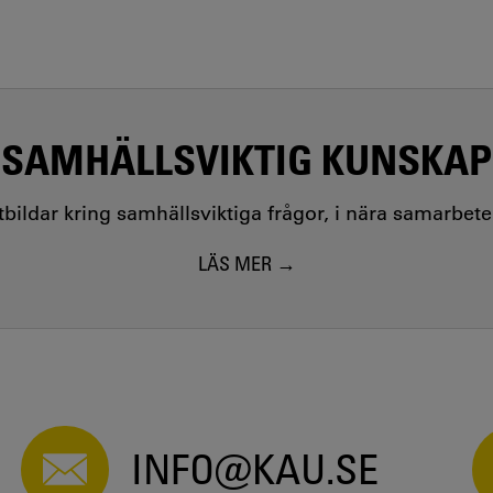
SAMHÄLLSVIKTIG KUNSKAP
utbildar kring samhällsviktiga frågor, i nära samarbet
LÄS MER
INFO@KAU.SE