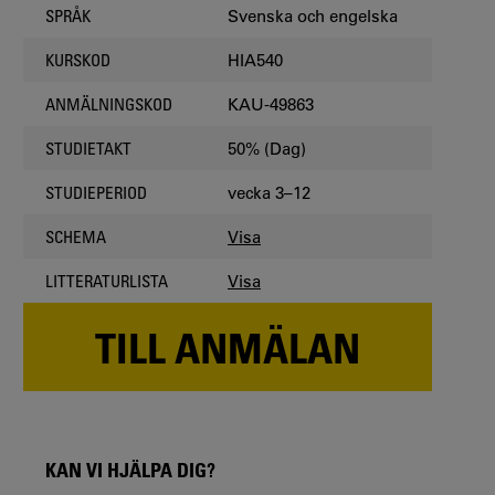
Svenska och engelska
SPRÅK
HIA540
KURSKOD
KAU-49863
ANMÄLNINGSKOD
50% (Dag)
STUDIETAKT
vecka 3–12
STUDIEPERIOD
Visa
SCHEMA
Visa
LITTERATURLISTA
TILL ANMÄLAN
KAN VI HJÄLPA DIG?