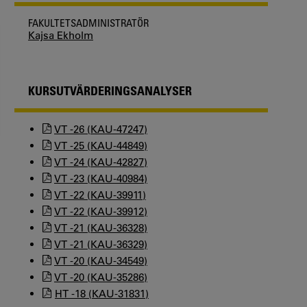
FAKULTETSADMINISTRATÖR
Kajsa Ekholm
KURSUTVÄRDERINGSANALYSER
VT -26 (KAU-47247)
VT -25 (KAU-44849)
VT -24 (KAU-42827)
VT -23 (KAU-40984)
VT -22 (KAU-39911)
VT -22 (KAU-39912)
VT -21 (KAU-36328)
VT -21 (KAU-36329)
VT -20 (KAU-34549)
VT -20 (KAU-35286)
HT -18 (KAU-31831)