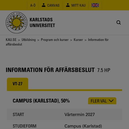
Hoppa
A-Ö
CANVAS
MITT KAU
till
huvudinnehåll
KARLSTADS
UNIVERSITET
Länkstig
KAU.SE
>
Utbildning
>
Program och kurser
>
Kurser
> Information för
affärsbeslut
INFORMATION FÖR AFFÄRSBESLUT
7.5 HP
VT-27
CAMPUS (KARLSTAD), 50%
FLER VAL
CHOOSE
OCCASION
Vårtermin 2027
START
Campus (Karlstad)
STUDIEFORM