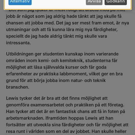
OCH
Alternativ
Avvisa
Godkänn
COOKIES
- Det som jag tycker är mest roligt att arbeta med på mitt
jobb är något som jag aldrig hade tänkt att jag skulle få
chansen att jobba med. Det jag ser mest fram emot, är nya
utmaningar och att få kunna lära mig nya färdigheter,
speciellt de jag hade aldrig tänkt mig skulle vara
intressanta.
Utbildningen ger studenten kunskap inom varierande
områden inom kemi- och kemiteknik, studenterna får
möjlighet att läsa självvalda kurser och får goda
erfarenheter av praktiska labbmoment, vilket ger en bra
grund för att börja jobba inom natur- och teknik
branschen.
Lewis tycker det är bra att det finns möjlighet att
genomföra examensarbetet och praktiken på ett företag.
Han tycker att det är en fantastisk chans att få in foten på
arbetsmarknaden. Iframtiden hoppas Lewis att han
fortsätter att utveckla sina färdigheter och får möjlighet att
resa runt i världen som en del av jobbet. Han skulle heller