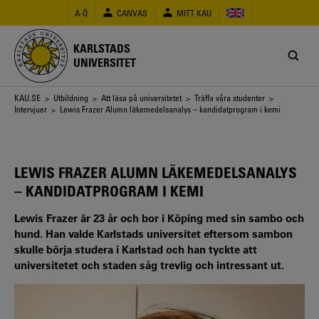
Hoppa
A-Ö
CANVAS
MITT KAU
till
huvudinnehåll
KARLSTADS
UNIVERSITET
Länkstig
KAU.SE
>
Utbildning
>
Att läsa på universitetet
>
Träffa våra studenter
>
Intervjuer
> Lewis Frazer Alumn läkemedelsanalys – kandidatprogram i kemi
LEWIS FRAZER ALUMN LÄKEMEDELSANALYS
– KANDIDATPROGRAM I KEMI
Lewis Frazer är 23 år och bor i Köping med sin sambo och
hund. Han valde Karlstads universitet eftersom sambon
skulle börja studera i Karlstad och han tyckte att
universitetet och staden såg trevlig och intressant ut.