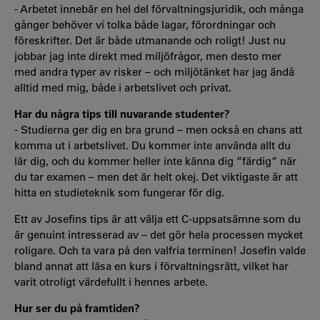
- Arbetet innebär en hel del förvaltningsjuridik, och många
gånger behöver vi tolka både lagar, förordningar och
föreskrifter. Det är både utmanande och roligt! Just nu
jobbar jag inte direkt med miljöfrågor, men desto mer
med andra typer av risker – och miljötänket har jag ändå
alltid med mig, både i arbetslivet och privat.
Har du några tips till nuvarande studenter?
- Studierna ger dig en bra grund – men också en chans att
komma ut i arbetslivet. Du kommer inte använda allt du
lär dig, och du kommer heller inte känna dig ”färdig” när
du tar examen – men det är helt okej. Det viktigaste är att
hitta en studieteknik som fungerar för dig.
Ett av Josefins tips är att välja ett C-uppsatsämne som du
är genuint intresserad av – det gör hela processen mycket
roligare. Och ta vara på den valfria terminen! Josefin valde
bland annat att läsa en kurs i förvaltningsrätt, vilket har
varit otroligt värdefullt i hennes arbete.
Hur ser du på framtiden?