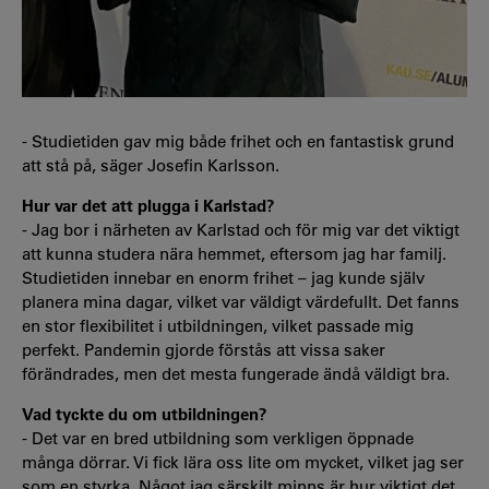
- Studietiden gav mig både frihet och en fantastisk grund
att stå på, säger Josefin Karlsson.
Hur var det att plugga i Karlstad?
- Jag bor i närheten av Karlstad och för mig var det viktigt
att kunna studera nära hemmet, eftersom jag har familj.
Studietiden innebar en enorm frihet – jag kunde själv
planera mina dagar, vilket var väldigt värdefullt. Det fanns
en stor flexibilitet i utbildningen, vilket passade mig
perfekt. Pandemin gjorde förstås att vissa saker
förändrades, men det mesta fungerade ändå väldigt bra.
Vad tyckte du om utbildningen?
- Det var en bred utbildning som verkligen öppnade
många dörrar. Vi fick lära oss lite om mycket, vilket jag ser
som en styrka. Något jag särskilt minns är hur viktigt det