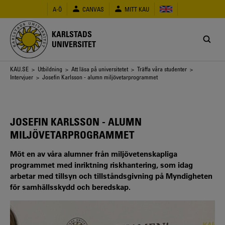
Hoppa
A-Ö
CANVAS
MITT KAU
till
huvudinnehåll
KARLSTADS
UNIVERSITET
Länkstig
KAU.SE
>
Utbildning
>
Att läsa på universitetet
>
Träffa våra studenter
>
Intervjuer
> Josefin Karlsson - alumn miljövetarprogrammet
JOSEFIN KARLSSON - ALUMN
MILJÖVETARPROGRAMMET
Möt en av våra alumner från miljövetenskapliga
programmet med inriktning riskhantering, som idag
arbetar med tillsyn och tillståndsgivning på Myndigheten
för samhällsskydd och beredskap.