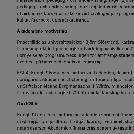
insatser inom pedagogik och undervisning, säger Björn S
pedagogik och undervisning i de skogsindustriella proce
utveckla nya kurser och stärka vårt civilingenjörsprog
kul att få arbetet uppmärksammat.
Akademiens motivering
Priset tilldelas universitetslektor Björn Sjöstrand, Karl
framgångsrikt lett pedagogisk utveckling av civilingen
Förnyelse av programutvecklingen för att främja student
exempel på hans pedagogiska ledarskap.
KSLA, Kungl. Skogs- och Lantbruksakademien, delar ut p
näringarna. Akademiens belöning för föredömliga insats
ur Stiftelsen Nanna Bergmanssons, f. Wirén, minnesfond
framstående pedagogiskt sätt förmedlat kunskap inom de 
Om KSLA
Kungl. Skogs- och Lantbruksakademien som instiftades 
med frågor om jordbruk, trädgårdsbruk, livsmedel, skog
naturresurser. Akademien finansieras genom avkastningen