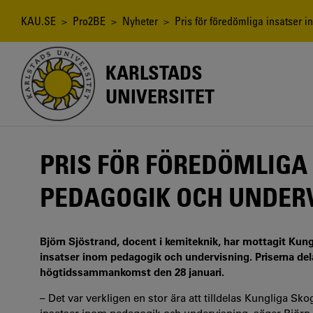
Hoppa
till
Länkstig
KAU.SE
>
Pro2BE
>
Nyheter
> Pris för föredömliga insatser 
huvudinnehåll
KARLSTADS
UNIVERSITET
PRIS FÖR FÖREDÖMLIGA
PEDAGOGIK OCH UNDER
Björn Sjöstrand, docent i kemiteknik, har mottagit Kun
insatser inom pedagogik och undervisning. Priserna d
högtidssammankomst den 28 januari.
– Det var verkligen en stor ära att tilldelas Kungliga 