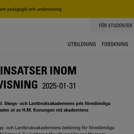
inom pedagogik och undervisning
TOPPMENY
FÖR STUDENTER
UTBILDNING
FORSKNING
 INSATSER INOM
VISNING
2025-01-31
gl. Skogs- och Lantbruksakademiens pris föredömliga
elades ut av H.M. Konungen vid akademiens
Skogs- och Lantbruksakademiens belöning för föredömliga