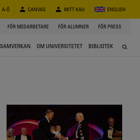
A-Ö
CANVAS
MITT KAU
ENGLISH
FÖR MEDARBETARE
FÖR ALUMNER
FÖR PRESS
SAMVERKAN
OM UNIVERSITETET
BIBLIOTEK